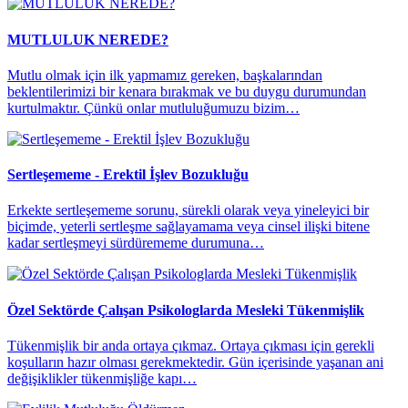
MUTLULUK NEREDE?
Mutlu olmak için ilk yapmamız gereken, başkalarından
beklentilerimizi bir kenara bırakmak ve bu duygu durumundan
kurtulmaktır. Çünkü onlar mutluluğumuzu bizim…
Sertleşememe - Erektil İşlev Bozukluğu
Erkekte sertleşememe sorunu, sürekli olarak veya yineleyici bir
biçimde, yeterli sertleşme sağlayamama veya cinsel ilişki bitene
kadar sertleşmeyi sürdürememe durumuna…
Özel Sektörde Çalışan Psikologlarda Mesleki Tükenmişlik
Tükenmişlik bir anda ortaya çıkmaz. Ortaya çıkması için gerekli
koşulların hazır olması gerekmektedir. Gün içerisinde yaşanan ani
değişiklikler tükenmişliğe kapı…