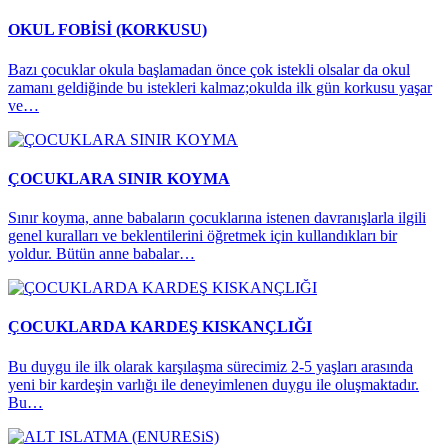
OKUL FOBİSİ (KORKUSU)
Bazı çocuklar okula başlamadan önce çok istekli olsalar da okul
zamanı geldiğinde bu istekleri kalmaz;okulda ilk gün korkusu yaşar
ve…
ÇOCUKLARA SINIR KOYMA
Sınır koyma, anne babaların çocuklarına istenen davranışlarla ilgili
genel kuralları ve beklentilerini öğretmek için kullandıkları bir
yoldur. Bütün anne babalar…
ÇOCUKLARDA KARDEŞ KISKANÇLIĞI
Bu duygu ile ilk olarak karşılaşma sürecimiz 2-5 yaşları arasında
yeni bir kardeşin varlığı ile deneyimlenen duygu ile oluşmaktadır.
Bu…