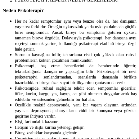
Neden Psikoterapi?
Her ne kadar semptomlar aynı veya benzer olsa da, her danışanın
yaşantısı farklıdır. Örneğin uykusuzluk ya da uykuya dalmada güçlük
birer semptomdur. Ancak bireyi bu semptoma götüren öyküsü
tamamen bireye özgüdür. Dolayısıyla psikoterapi, her danışana aynı
reçeteyi sunmak yerine, kullandığı psikoterapi ekolünü bireye özgü
hale getirir.
Sorunun kaynağına inilir, tekrarlama riski çok yüksek olan ruhsal
problemlerin kökten çözülmesi mümkündür.
Psikoterapi, baş etme becerilerini de beraberinde öğretir,
tekrarladığında danışan ne yapacağını bilir. Psikoterapist bir nevi
psikoterapiyi sonlandırmadan, seanslarda danışanla birlikte
hazırladıkları bireye özel soyut bir ilkyardım çantasını da verir.
Psikoterapide, ruhsal sağlığını tehdit eden semptomlar giderilir;
öfke, korku, kaygı, yas, kayıp, acı gibi olumsuz duygular artık baş
edilebilir ve üstesinden gelinebilir bir hal alır.
Özellikle reaktif depresyonda, yani bir yaşam olayının ardından
yaşanan depresyonda, danışanların ciddi bir konuşma veya gözden
geçirme ihtiyacı vardır.
Kişi, farkındalık kazanır.
İletişim ve ilişki kurma yeteneği gelişir.
Birey, zorluklar karşısında güçlenir.
Geçmişten gelen acılar, travmatik yaşam olayları, yas süreçleri ve