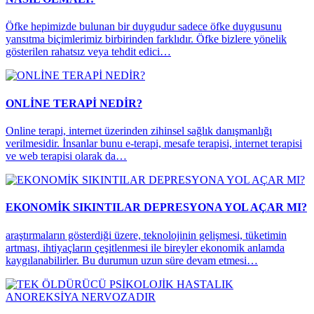
Öfke hepimizde bulunan bir duygudur sadece öfke duygusunu
yansıtma biçimlerimiz birbirinden farklıdır. Öfke bizlere yönelik
gösterilen rahatsız veya tehdit edici…
ONLİNE TERAPİ NEDİR?
Online terapi, internet üzerinden zihinsel sağlık danışmanlığı
verilmesidir. İnsanlar bunu e-terapi, mesafe terapisi, internet terapisi
ve web terapisi olarak da…
EKONOMİK SIKINTILAR DEPRESYONA YOL AÇAR MI?
araştırmaların gösterdiği üzere, teknolojinin gelişmesi, tüketimin
artması, ihtiyaçların çeşitlenmesi ile bireyler ekonomik anlamda
kaygılanabilirler. Bu durumun uzun süre devam etmesi…