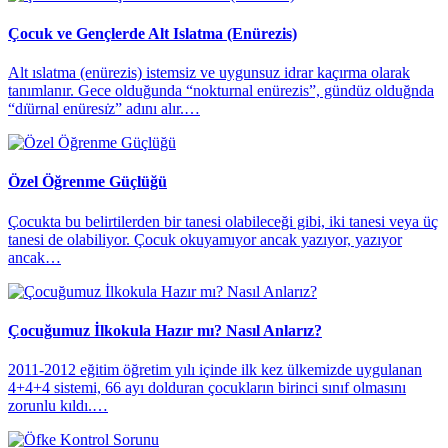
Çocuk ve Gençlerde Alt Islatma (Enürezis)
Alt ıslatma (enürezis) istemsiz ve uygunsuz idrar kaçırma olarak
tanımlanır. Gece olduğunda “nokturnal enürezis”, gündüz olduğnda
“dı̇ürnal enüresı̇z” adını alır.…
Özel Öğrenme Güçlüğü
Çocukta bu belirtilerden bir tanesi olabileceği gibi, iki tanesi veya üç
tanesi de olabiliyor. Çocuk okuyamıyor ancak yazıyor, yazıyor
ancak…
Çocuğumuz İlkokula Hazır mı? Nasıl Anlarız?
​2011-2012 eğitim öğretim yılı içinde ilk kez ülkemizde uygulanan
4+4+4 sistemi, 66 ayı dolduran çocukların birinci sınıf olmasını
zorunlu kıldı.…