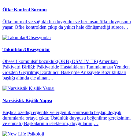
Öfke Kontrol Sorunu
Öfke normal ve sağlıklı bir duygudur ve her insan öfke duygusunu
yaşar. Öfke kontrolden çıkıp da yıkıcı hale dönüşmediği sürece…
Takıntılar/Obsesyonlar
Obsesif kompulsif bozukluk(OKB) DSM-IV-TR(Amerikan
Psikiyatri Birliği: Psikiyatride Hastalıkların Tanımlanması Yeniden
Gözden Geçirilmiş Dördüncü Baskı)’de Anksiyete Bozuklukları
başlığı altında ele alınan…
Narsisistik Kişilik Yapısı
Başlıca özelliği ergenlik ve ergenlik sonrasında başlar, değişik
durumlarda ortaya çıkar. Üstünlük duygusu beğenilme gereksinimi
ve empati (Başkalarının isteklerini, duygularını,…