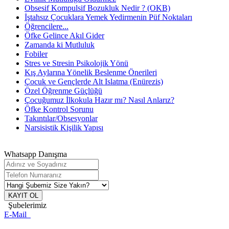
Obsesif Kompulsif Bozukluk Nedir ? (OKB)
İştahsız Çocuklara Yemek Yedirmenin Püf Noktaları
Öğrencilere...
Öfke Gelince Akıl Gider
Zamanda ki Mutluluk
Fobiler
Stres ve Stresin Psikolojik Yönü
Kış Aylarına Yönelik Beslenme Önerileri
Çocuk ve Gençlerde Alt Islatma (Enürezis)
Özel Öğrenme Güçlüğü
Çocuğumuz İlkokula Hazır mı? Nasıl Anlarız?
Öfke Kontrol Sorunu
Takıntılar/Obsesyonlar
Narsisistik Kişilik Yapısı
Whatsapp Danışma
KAYIT OL
Şubelerimiz
E-Mail