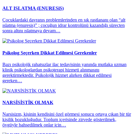
ALT ISLATMA (ENURESiS)
Çocuklardaki davranış problemlerinden en sık rastlananı olan “alt
ıslatma (enuresis)” ; çocuğun idrar kontrolünü kazandığı süreçten
sonra altını ıslatmaya devam…
Psikolog Seçerken Dikkat Edilmesi Gerekenler
Bazı psikolojik rahatsızlar ilaç tedavisinin yanında mutlaka uzman
klinik psikologlardan psikoterapi hizmeti alınmasını
gerektirmektedir. Psikolojik hizmet alırken dikkat edilmesi
gereken…
NARSİSİSTİK OLMAK
Narsisizm, kişinin kendisini özel görmesi sonucu ortaya çıkan bir tür
kişilik bozukluğudur. Toplum içerisinde zirvede gösterilmek,
övgüyle bahsedilmek onlar için…