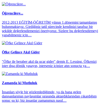
Öğrencilere...
2012-2013 EĞİTİM-ÖĞRETİM yılının 1.dönemini tamamlamış
bulunmaktayız. Girdiğiniz tatil sürecinde kendinizi tarafsız bir
şekilde değerlendirmenizi öneriyoruz. Sizlere bu değerlendirmeyi
yapabilmeniz için…
Öfke Gelince Akıl Gider
"Öfke ile beraber akıl da uçar gider" demiş E. Lessing. Öfkenizi
ister dışa dönük yaşayın, isterseniz içinize atın sonuçta ya…
Zamanda ki Mutluluk
İnsanları şöyle bir gözlemlediğimde, ya da bana gelen
danışanlarımın paylaşımlar sırasında aktardıklarından çıkardığım
sonuç şu ki; biz insanlar zamanımızı nasıl…