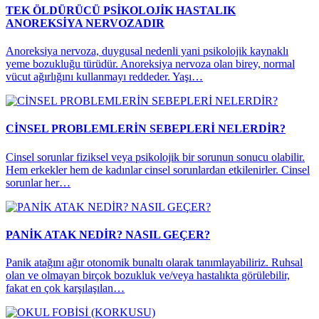
TEK ÖLDÜRÜCÜ PSİKOLOJİK HASTALIK
ANOREKSİYA NERVOZADIR
Anoreksiya nervoza, duygusal nedenli yani psikolojik kaynaklı
yeme bozukluğu türüdür. Anoreksiya nervoza olan birey, normal
vücut ağırlığını kullanmayı reddeder. Yaşı…
CİNSEL PROBLEMLERİN SEBEPLERİ NELERDİR?
Cinsel sorunlar fiziksel veya psikolojik bir sorunun sonucu olabilir.
Hem erkekler hem de kadınlar cinsel sorunlardan etkilenirler. Cinsel
sorunlar her…
PANİK ATAK NEDİR? NASIL GEÇER?
Panik atağını ağır otonomik bunaltı olarak tanımlayabiliriz. Ruhsal
olan ve olmayan birçok bozukluk ve/veya hastalıkta görülebilir,
fakat en çok karşılaşılan…