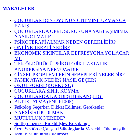
MAKALELER
ÇOCUKLAR İÇİN OYUNUN ÖNEMİNE UZMANCA
BAKIŞ
ÇOCUKLARDA ÖFKE SORUNUNA YAKLAŞIMIMIZ
NASIL OLMALI?
PSİKOTERAPİ ALMAK NEDEN GEREKLİDİR?
ONLİNE TERAPİ NEDİR?
EKONOMİK SIKINTILAR DEPRESYONA YOL AÇAR
MI?
TEK ÖLDÜRÜCÜ PSİKOLOJİK HASTALIK
ANOREKSİYA NERVOZADIR
CİNSEL PROBLEMLERİN SEBEPLERİ NELERDİR?
PANİK ATAK NEDİR? NASIL GEÇER?
OKUL FOBİSİ (KORKUSU)
ÇOCUKLARA SINIR KOYMA
ÇOCUKLARDA KARDEŞ KISKANÇLIĞI
ALT ISLATMA (ENURESiS)
Psikolog Seçerken Dikkat Edilmesi Gerekenler
NARSİSİSTİK OLMAK
MUTLULUK NEREDE?
Sertleşememe - Erektil İşlev Bozukluğu
Özel Sektörde Çalışan Psikologlarda Mesleki Tükenmişlik
Evlilik Mutluluğu Öldürmez