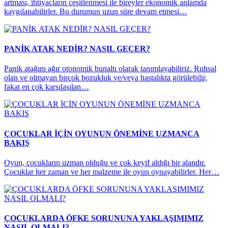
artması, ihtiyaçların çeşitlenmesi ile bireyler ekonomik anlamda
kaygılanabilirler. Bu durumun uzun süre devam etmesi…
PANİK ATAK NEDİR? NASIL GEÇER?
Panik atağını ağır otonomik bunaltı olarak tanımlayabiliriz. Ruhsal
olan ve olmayan birçok bozukluk ve/veya hastalıkta görülebilir,
fakat en çok karşılaşılan…
ÇOCUKLAR İÇİN OYUNUN ÖNEMİNE UZMANCA
BAKIŞ
Oyun, çocukların uzman olduğu ve çok keyif aldığı bir alandır.
Çocuklar her zaman ve her malzeme ile oyun oynayabilirler. Her…
ÇOCUKLARDA ÖFKE SORUNUNA YAKLAŞIMIMIZ
NASIL OLMALI?