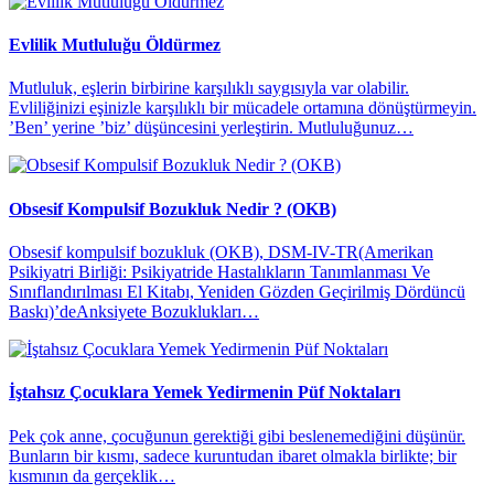
Evlilik Mutluluğu Öldürmez
Mutluluk, eşlerin birbirine karşılıklı saygısıyla var olabilir.
Evliliğinizi eşinizle karşılıklı bir mücadele ortamına dönüştürmeyin.
’Ben’ yerine ’biz’ düşüncesini yerleştirin. Mutluluğunuz…
Obsesif Kompulsif Bozukluk Nedir ? (OKB)
Obsesif kompulsif bozukluk (OKB), DSM-IV-TR(Amerikan
Psikiyatri Birliği: Psikiyatride Hastalıkların Tanımlanması Ve
Sınıflandırılması El Kitabı, Yeniden Gözden Geçirilmiş Dördüncü
Baskı)’deAnksiyete Bozuklukları…
İştahsız Çocuklara Yemek Yedirmenin Püf Noktaları
​Pek çok anne, çocuğunun gerektiği gibi beslenemediğini düşünür.
Bunların bir kısmı, sadece kuruntudan ibaret olmakla birlikte; bir
kısmının da gerçeklik…