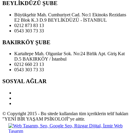
BEYLİKDÜZÜ ŞUBE
Büyükşehir Mah. Cumhuriyet Cad. No:1 Ekinoks Rezidans
E2 Blok K.3 D.9 BEYLİKDÜZÜ - İSTANBUL
0212 873 83 13
0543 303 73 33
BAKIRKÖY ŞUBE
Kartaltepe Mah. Olgunlar Sok. No:24 Birlik Apt. Giriş Kat
D.5 BAKIRKÖY / İstanbul
0212 660 23 13
0543 303 73 33
SOSYAL AĞLAR
© Copyright 2015 - Bu sitede kullanılan tüm içeriklerin telif hakları
"YENİ BİR YAŞAM PSİKOLOJİ"ye aittir.