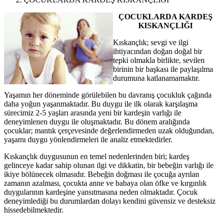
ÇOCUKLARDA KARDEŞ
KISKANÇLIĞI
Kıskançlık; sevgi ve ilgi
ihtiyacından doğan doğal bir
tepki olmakla birlikte, sevilen
birinin bir başkası ile paylaşılma
durumuna katlanamamaktır.
Yaşamın her döneminde görülebilen bu davranış çocukluk çağında
daha yoğun yaşanmaktadır. Bu duygu ile ilk olarak karşılaşma
sürecimiz 2-5 yaşları arasında yeni bir kardeşin varlığı ile
deneyimlenen duygu ile oluşmaktadır. Bu dönem aralığında
çocuklar; mantık çerçevesinde değerlendirmeden uzak olduğundan,
yaşamı duygu yönlendirmeleri ile analiz etmektedirler.
Kıskançlık duygusunun en temel nedenlerinden biri; kardeş
gelinceye kadar sahip olunan ilgi ve dikkatin, bir bebeğin varlığı ile
ikiye bölünecek olmasıdır. Bebeğin doğması ile çocuğa ayrılan
zamanın azalması, çocukta anne ve babaya olan öfke ve kırgınlık
duygularının kardeşine yansıtmasına neden olmaktadır. Çocuk
deneyimlediği bu durumlardan dolayı kendini güvensiz ve desteksiz
hissedebilmektedir.