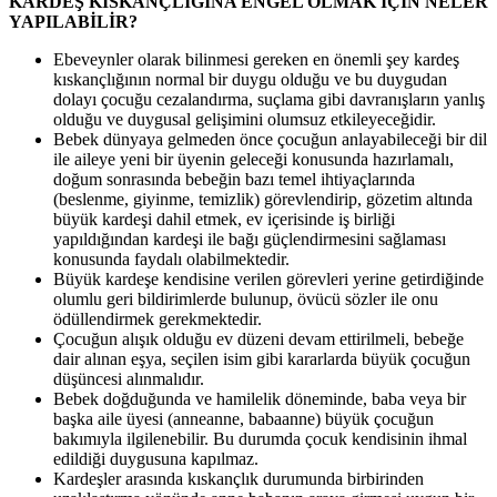
KARDEŞ KISKANÇLIĞINA ENGEL OLMAK İÇİN NELER
YAPILABİLİR?
Ebeveynler olarak bilinmesi gereken en önemli şey kardeş
kıskançlığının normal bir duygu olduğu ve bu duygudan
dolayı çocuğu cezalandırma, suçlama gibi davranışların yanlış
olduğu ve duygusal gelişimini olumsuz etkileyeceğidir.
Bebek dünyaya gelmeden önce çocuğun anlayabileceği bir dil
ile aileye yeni bir üyenin geleceği konusunda hazırlamalı,
doğum sonrasında bebeğin bazı temel ihtiyaçlarında
(beslenme, giyinme, temizlik) görevlendirip, gözetim altında
büyük kardeşi dahil etmek, ev içerisinde iş birliği
yapıldığından kardeşi ile bağı güçlendirmesini sağlaması
konusunda faydalı olabilmektedir.
Büyük kardeşe kendisine verilen görevleri yerine getirdiğinde
olumlu geri bildirimlerde bulunup, övücü sözler ile onu
ödüllendirmek gerekmektedir.
Çocuğun alışık olduğu ev düzeni devam ettirilmeli, bebeğe
dair alınan eşya, seçilen isim gibi kararlarda büyük çocuğun
düşüncesi alınmalıdır.
Bebek doğduğunda ve hamilelik döneminde, baba veya bir
başka aile üyesi (anneanne, babaanne) büyük çocuğun
bakımıyla ilgilenebilir. Bu durumda çocuk kendisinin ihmal
edildiği duygusuna kapılmaz.
Kardeşler arasında kıskançlık durumunda birbirinden