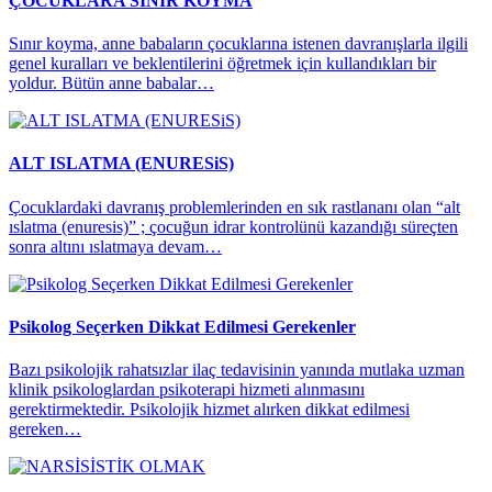
ÇOCUKLARA SINIR KOYMA
Sınır koyma, anne babaların çocuklarına istenen davranışlarla ilgili
genel kuralları ve beklentilerini öğretmek için kullandıkları bir
yoldur. Bütün anne babalar…
ALT ISLATMA (ENURESiS)
Çocuklardaki davranış problemlerinden en sık rastlananı olan “alt
ıslatma (enuresis)” ; çocuğun idrar kontrolünü kazandığı süreçten
sonra altını ıslatmaya devam…
Psikolog Seçerken Dikkat Edilmesi Gerekenler
Bazı psikolojik rahatsızlar ilaç tedavisinin yanında mutlaka uzman
klinik psikologlardan psikoterapi hizmeti alınmasını
gerektirmektedir. Psikolojik hizmet alırken dikkat edilmesi
gereken…