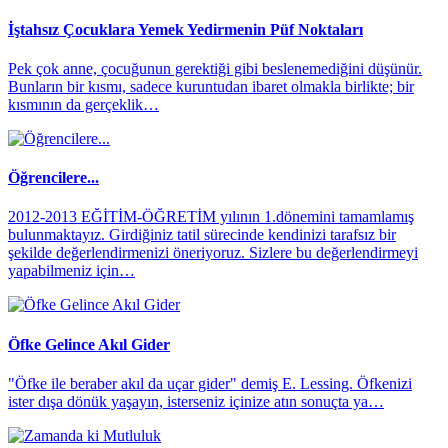
İştahsız Çocuklara Yemek Yedirmenin Püf Noktaları
​Pek çok anne, çocuğunun gerektiği gibi beslenemediğini düşünür.
Bunların bir kısmı, sadece kuruntudan ibaret olmakla birlikte; bir
kısmının da gerçeklik…
Öğrencilere...
2012-2013 EĞİTİM-ÖĞRETİM yılının 1.dönemini tamamlamış
bulunmaktayız. Girdiğiniz tatil sürecinde kendinizi tarafsız bir
şekilde değerlendirmenizi öneriyoruz. Sizlere bu değerlendirmeyi
yapabilmeniz için…
Öfke Gelince Akıl Gider
"Öfke ile beraber akıl da uçar gider" demiş E. Lessing. Öfkenizi
ister dışa dönük yaşayın, isterseniz içinize atın sonuçta ya…