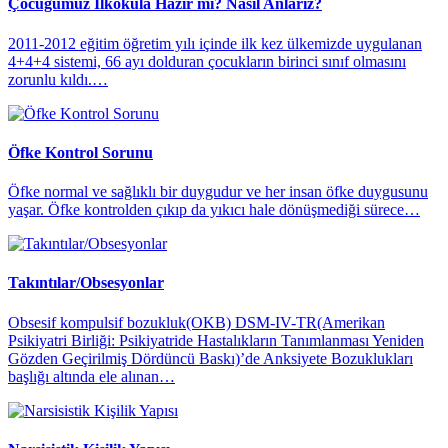
Çocuğumuz İlkokula Hazır mı? Nasıl Anlarız?
​2011-2012 eğitim öğretim yılı içinde ilk kez ülkemizde uygulanan
4+4+4 sistemi, 66 ayı dolduran çocukların birinci sınıf olmasını
zorunlu kıldı.…
Öfke Kontrol Sorunu
Öfke normal ve sağlıklı bir duygudur ve her insan öfke duygusunu
yaşar. Öfke kontrolden çıkıp da yıkıcı hale dönüşmediği sürece…
Takıntılar/Obsesyonlar
Obsesif kompulsif bozukluk(OKB) DSM-IV-TR(Amerikan
Psikiyatri Birliği: Psikiyatride Hastalıkların Tanımlanması Yeniden
Gözden Geçirilmiş Dördüncü Baskı)’de Anksiyete Bozuklukları
başlığı altında ele alınan…