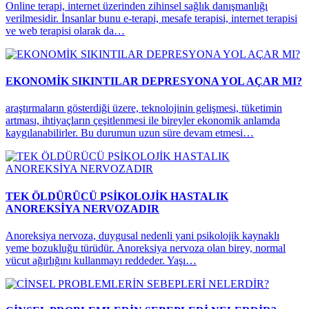
Online terapi, internet üzerinden zihinsel sağlık danışmanlığı
verilmesidir. İnsanlar bunu e-terapi, mesafe terapisi, internet terapisi
ve web terapisi olarak da…
EKONOMİK SIKINTILAR DEPRESYONA YOL AÇAR MI?
araştırmaların gösterdiği üzere, teknolojinin gelişmesi, tüketimin
artması, ihtiyaçların çeşitlenmesi ile bireyler ekonomik anlamda
kaygılanabilirler. Bu durumun uzun süre devam etmesi…
TEK ÖLDÜRÜCÜ PSİKOLOJİK HASTALIK
ANOREKSİYA NERVOZADIR
Anoreksiya nervoza, duygusal nedenli yani psikolojik kaynaklı
yeme bozukluğu türüdür. Anoreksiya nervoza olan birey, normal
vücut ağırlığını kullanmayı reddeder. Yaşı…