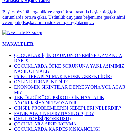
Narsisistik Kişilik Yapısı
Başlıca özelliği ergenlik ve ergenlik sonrasında başlar, değişik
durumlarda ortaya çıkar. Üstünlük duygusu beğenilme gereksinimi
ve empati (Başkalarının isteklerini, duygularını,…
MAKALELER
ÇOCUKLAR İÇİN OYUNUN ÖNEMİNE UZMANCA
BAKIŞ
ÇOCUKLARDA ÖFKE SORUNUNA YAKLAŞIMIMIZ
NASIL OLMALI?
PSİKOTERAPİ ALMAK NEDEN GEREKLİDİR?
ONLİNE TERAPİ NEDİR?
EKONOMİK SIKINTILAR DEPRESYONA YOL AÇAR
MI?
TEK ÖLDÜRÜCÜ PSİKOLOJİK HASTALIK
ANOREKSİYA NERVOZADIR
CİNSEL PROBLEMLERİN SEBEPLERİ NELERDİR?
PANİK ATAK NEDİR? NASIL GEÇER?
OKUL FOBİSİ (KORKUSU)
ÇOCUKLARA SINIR KOYMA
ÇOCUKLARDA KARDEŞ KISKANÇLIĞI