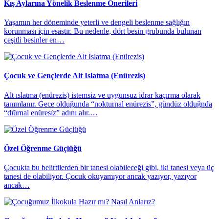
Kış Aylarına Yönelik Beslenme Önerileri
Yaşamın her döneminde yeterli ve dengeli beslenme sağlığın
korunması için esastır. Bu nedenle, dört besin grubunda bulunan
çeşitli besinler en…
Çocuk ve Gençlerde Alt Islatma (Enürezis)
Alt ıslatma (enürezis) istemsiz ve uygunsuz idrar kaçırma olarak
tanımlanır. Gece olduğunda “nokturnal enürezis”, gündüz olduğnda
“dı̇ürnal enüresı̇z” adını alır.…
Özel Öğrenme Güçlüğü
Çocukta bu belirtilerden bir tanesi olabileceği gibi, iki tanesi veya üç
tanesi de olabiliyor. Çocuk okuyamıyor ancak yazıyor, yazıyor
ancak…