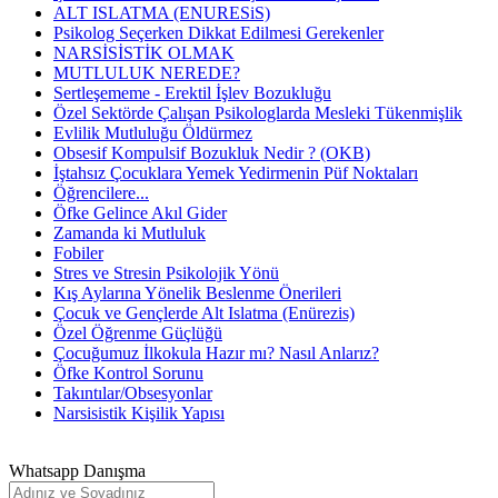
ALT ISLATMA (ENURESiS)
Psikolog Seçerken Dikkat Edilmesi Gerekenler
NARSİSİSTİK OLMAK
MUTLULUK NEREDE?
Sertleşememe - Erektil İşlev Bozukluğu
Özel Sektörde Çalışan Psikologlarda Mesleki Tükenmişlik
Evlilik Mutluluğu Öldürmez
Obsesif Kompulsif Bozukluk Nedir ? (OKB)
İştahsız Çocuklara Yemek Yedirmenin Püf Noktaları
Öğrencilere...
Öfke Gelince Akıl Gider
Zamanda ki Mutluluk
Fobiler
Stres ve Stresin Psikolojik Yönü
Kış Aylarına Yönelik Beslenme Önerileri
Çocuk ve Gençlerde Alt Islatma (Enürezis)
Özel Öğrenme Güçlüğü
Çocuğumuz İlkokula Hazır mı? Nasıl Anlarız?
Öfke Kontrol Sorunu
Takıntılar/Obsesyonlar
Narsisistik Kişilik Yapısı
Whatsapp Danışma