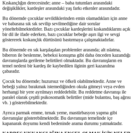
Kıskançlığın derecesinde; anne – baba tutumları arasındaki
değişiklikler, kardeşler arasındaki yaş farkı etkenler arasındadır.
Bu dönemde çocuklar sevildiklerinden emin olamadıkları için anne
ve babasına sık sık sevilip sevilmediğine dair sorular
yöneltebilmektedirler. Bazı çocuklar kardeşlerini kıskandıklarını açık
bir dil ile ifade ederken, bazı çocuklar bebeğe aşırı ilgi ve sevgi
göstererek kıskançlık dürtüsünü bastırmaya çalışmaktadırlar.
Bu dönemde en sık karşılaşılan problemler arasında; alt ıslatma,
biberon ile beslenme, bebeksi konuşma gibi daha önceden kazandığı
davranışlarda gerileme belirtileri olmaktadır. Bu davranışların en
temel nedeni bir kardeş ile kaybedilen ilginin geri kazanılma
çabasıdır.
Çocuk bu dönemde; huzursuz ve öfkeli olabilmektedir. Anne ve
bebeği yalnız bırakmak istemediğinden okula gitmeyi veya evden
herhangi bir yere ayrılmayı reddedebilir. Bu reddetme davranışı ile
paralel olarak çeşitli psikosomatik belirtiler (mide bulantısı, baş ağrısı
vb. ) gösterebilmektedir.
Ayrıca parmak emme, tırnak yeme, mastürbasyon yapma gibi
davranışlar gösterebilmektedir. Bu davranışın temelinde içe
kapanarak doyumu kendi bedeninde arama durumu yatmaktadır.