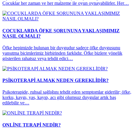
Çocuklar her zaman ve her malzeme ile oyun oynayabilirler. Her…
ÇOCUKLARDA ÖFKE SORUNUNA YAKLAŞIMIMIZ
NASIL OLMALI?
Öfke hepimizde bulunan bir duygudur sadece öfke duygusunu
yansıtma biçimlerimiz birbirinden farklıdır. Öfke bizlere yönelik
gösterilen rahatsız veya tehdit edici…
PSİKOTERAPİ ALMAK NEDEN GEREKLİDİR?
Psikoterapide, ruhsal sağlığını tehdit eden semptomlar giderilir; öfke,
korku, kaygı, yas, kayıp, acı gibi olumsuz duygular artık baş
edilebilir ve…
ONLİNE TERAPİ NEDİR?