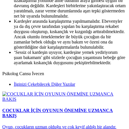
uzaklaştırma yönünde anne babanın araya girmesi uygun bir
davranış değildir. Kardeşleri birbirlerine yakınlaştıracak ortam
yaratılmalı, zarar verme durumlarında aşırı tepki göstermeden
net bir uyarıda bulunulmalıdır.
Kardeşler arasında karşılaştırma yapılmamalıdır. Ebevenyler
ya da dış çevre tarafından yapılan bu karşılaştırma rekabet
duygusu oluşturup, kıskançlık ve kızgınlığı arttırabilmektedir.
Ancak olumlu örneklemeler ile büyük çocuğun da bir
zamanlar bebek olduğu ve aynı bakım ve özeni ona da
gösterildiğine dair karşılaştırmalarda bulunulabilir.
‘Sessiz ol kardeşin uyuyor, kardeşine yemek yediriyorum
şuan bakamam’ gibi sözlerle çocuğun yaşantısını bebeğe göre
ayarlamak kıskançlık duygusunu pekiştirebilmektedir.
Psikolog Cansu İvecen
İlginizi Çekebilecek Diğer Yazılar
ÇOCUKLAR İÇİN OYUNUN ÖNEMİNE UZMANCA
BAKIŞ
Oyun, çocukların uzman olduğu ve çok keyif aldığı bir alandır.