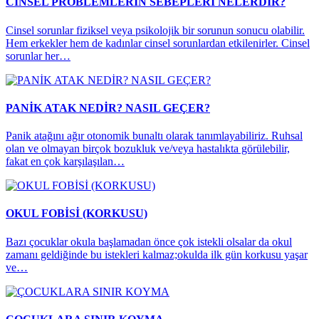
CİNSEL PROBLEMLERİN SEBEPLERİ NELERDİR?
Cinsel sorunlar fiziksel veya psikolojik bir sorunun sonucu olabilir.
Hem erkekler hem de kadınlar cinsel sorunlardan etkilenirler. Cinsel
sorunlar her…
PANİK ATAK NEDİR? NASIL GEÇER?
Panik atağını ağır otonomik bunaltı olarak tanımlayabiliriz. Ruhsal
olan ve olmayan birçok bozukluk ve/veya hastalıkta görülebilir,
fakat en çok karşılaşılan…
OKUL FOBİSİ (KORKUSU)
Bazı çocuklar okula başlamadan önce çok istekli olsalar da okul
zamanı geldiğinde bu istekleri kalmaz;okulda ilk gün korkusu yaşar
ve…