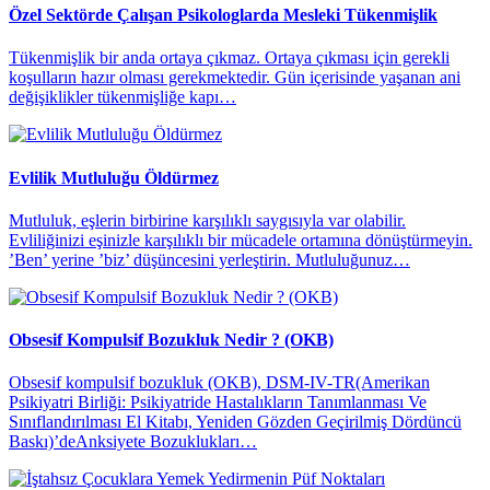
Özel Sektörde Çalışan Psikologlarda Mesleki Tükenmişlik
Tükenmişlik bir anda ortaya çıkmaz. Ortaya çıkması için gerekli
koşulların hazır olması gerekmektedir. Gün içerisinde yaşanan ani
değişiklikler tükenmişliğe kapı…
Evlilik Mutluluğu Öldürmez
Mutluluk, eşlerin birbirine karşılıklı saygısıyla var olabilir.
Evliliğinizi eşinizle karşılıklı bir mücadele ortamına dönüştürmeyin.
’Ben’ yerine ’biz’ düşüncesini yerleştirin. Mutluluğunuz…
Obsesif Kompulsif Bozukluk Nedir ? (OKB)
Obsesif kompulsif bozukluk (OKB), DSM-IV-TR(Amerikan
Psikiyatri Birliği: Psikiyatride Hastalıkların Tanımlanması Ve
Sınıflandırılması El Kitabı, Yeniden Gözden Geçirilmiş Dördüncü
Baskı)’deAnksiyete Bozuklukları…