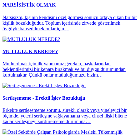
NARSİSİSTİK OLMAK
Narsisizm, kişinin kendisini özel görmesi sonucu ortaya çıkan bir tür
kişilik bozukluğudur. Toplum içerisinde zirvede gösterilmek,
övgüyle bahsedilmek onlar için…
MUTLULUK NEREDE?
Mutlu olmak için ilk yapmamız gereken, başkalarından
beklentilerimizi bir kenara bırakmak ve bu duygu durumundan
kurtulmaktır. Çünkü onlar mutluluğumuzu bizim…
Sertleşememe - Erektil İşlev Bozukluğu
Erkekte sertleşememe sorunu, sürekli olarak veya yineleyici bir
biçimde, yeterli sertleşme sağlayamama veya cinsel ilişki bitene
kadar sertleşmeyi sürdürememe durumuna…