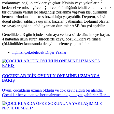
zorlanmaya bağlı olarak ortaya çıkar. Kişinin veya yakınlarının
bedensel ve ruhsal güvenliğini ve bütünlüğünü tehdit edici travmatik
bir durumun varlığı ile olağandışı zorlanma yaşayan kişi durumun
hemen ardından akut stres bozukluğu yaşayabilir. Deprem, sel vb.
doğal afetler, saldırıya uğrama, kazalar, patlamalar, toplumal olaylar
ve savaşlar gibi ani tehdit yaratan durumlar ASB ‘na yol açabilir.
Genellikle 2-3 gün içinde azalmaya ve kısa sürde düzelmeye başlar.
4 haftadan uzun süren süreçlerde kaygı bozuklukları ve ruhsal
çökkünlükler konusunda detaylı inceleme yapılmalıdır.
İlginizi Çekebilecek Diğer Yazılar
ÇOCUKLAR İÇİN OYUNUN ÖNEMİNE UZMANCA
BAKIŞ
Oyun, çocukların uzman olduğu ve çok keyif aldığı bir alandır.
Çocuklar her zaman ve her malzeme ile oyun oynayabilirler. Her…