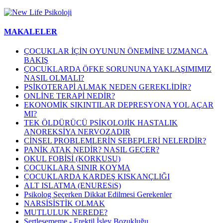
MAKALELER
ÇOCUKLAR İÇİN OYUNUN ÖNEMİNE UZMANCA
BAKIŞ
ÇOCUKLARDA ÖFKE SORUNUNA YAKLAŞIMIMIZ
NASIL OLMALI?
PSİKOTERAPİ ALMAK NEDEN GEREKLİDİR?
ONLİNE TERAPİ NEDİR?
EKONOMİK SIKINTILAR DEPRESYONA YOL AÇAR
MI?
TEK ÖLDÜRÜCÜ PSİKOLOJİK HASTALIK
ANOREKSİYA NERVOZADIR
CİNSEL PROBLEMLERİN SEBEPLERİ NELERDİR?
PANİK ATAK NEDİR? NASIL GEÇER?
OKUL FOBİSİ (KORKUSU)
ÇOCUKLARA SINIR KOYMA
ÇOCUKLARDA KARDEŞ KISKANÇLIĞI
ALT ISLATMA (ENURESiS)
Psikolog Seçerken Dikkat Edilmesi Gerekenler
NARSİSİSTİK OLMAK
MUTLULUK NEREDE?
Sertleşememe - Erektil İşlev Bozukluğu