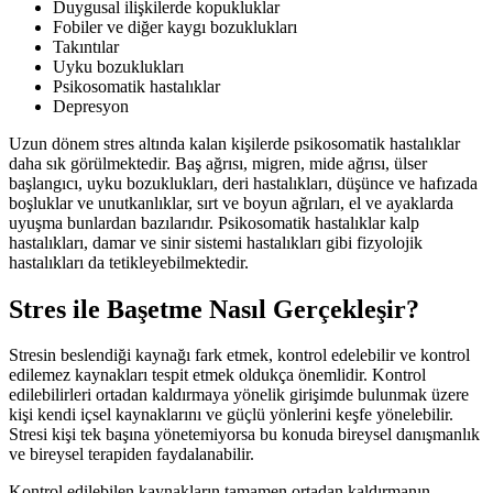
Duygusal ilişkilerde kopukluklar
Fobiler ve diğer kaygı bozuklukları
Takıntılar
Uyku bozuklukları
Psikosomatik hastalıklar
Depresyon
Uzun dönem stres altında kalan kişilerde psikosomatik hastalıklar
daha sık görülmektedir. Baş ağrısı, migren, mide ağrısı, ülser
başlangıcı, uyku bozuklukları, deri hastalıkları, düşünce ve hafızada
boşluklar ve unutkanlıklar, sırt ve boyun ağrıları, el ve ayaklarda
uyuşma bunlardan bazılarıdır. Psikosomatik hastalıklar kalp
hastalıkları, damar ve sinir sistemi hastalıkları gibi fizyolojik
hastalıkları da tetikleyebilmektedir.
Stres ile Başetme Nasıl Gerçekleşir?
Stresin beslendiği kaynağı fark etmek, kontrol edelebilir ve kontrol
edilemez kaynakları tespit etmek oldukça önemlidir. Kontrol
edilebilirleri ortadan kaldırmaya yönelik girişimde bulunmak üzere
kişi kendi içsel kaynaklarını ve güçlü yönlerini keşfe yönelebilir.
Stresi kişi tek başına yönetemiyorsa bu konuda bireysel danışmanlık
ve bireysel terapiden faydalanabilir.
Kontrol edilebilen kaynakların tamamen ortadan kaldırmanın