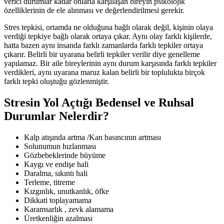
verici durumlar kadar onlarla karşılaşan bireyin psikolojik
özelliklerinin de ele alınması ve değerlendirilmesi gerekir.
Stres tepkisi, ortamda ne olduğuna bağlı olarak değil, kişinin olaya
verdiği tepkiye bağlı olarak ortaya çıkar. Aynı olay farklı kişilerde,
hatta bazen aynı insanda farklı zamanlarda farklı tepkiler ortaya
çıkarır. Belirli bir uyarana belirli tepkiler verilir diye genelleme
yapılamaz. Bir aile bireylerinin aynı durum karşısında farklı tepkiler
verdikleri, aynı uyarana maruz kalan belirli bir toplulukta birçok
farklı tepki oluştuğu gözlenmiştir.
Stresin Yol Açtığı Bedensel ve Ruhsal
Durumlar Nelerdir?
Kalp atışında artma /Kan basıncının artması
Solunumun hızlanması
Gözbebeklerinde büyüme
Kaygı ve endişe hali
Daralma, sıkıntı hali
Terleme, titreme
Kızgınlık, unutkanlık, öfke
Dikkati toplayamama
Karamsarlık , zevk alamama
Üretkenliğin azalması