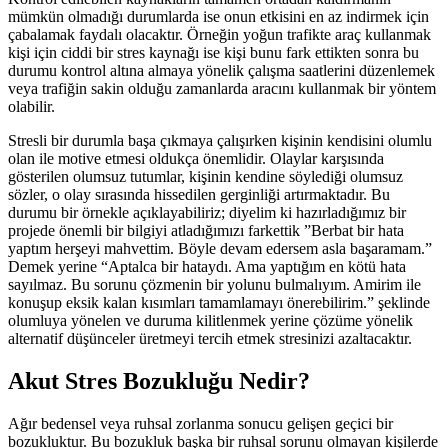
mümkün olmadığı durumlarda ise onun etkisini en az indirmek için
çabalamak faydalı olacaktır. Örneğin yoğun trafikte araç kullanmak
kişi için ciddi bir stres kaynağı ise kişi bunu fark ettikten sonra bu
durumu kontrol altına almaya yönelik çalışma saatlerini düzenlemek
veya trafiğin sakin olduğu zamanlarda aracını kullanmak bir yöntem
olabilir.
Stresli bir durumla başa çıkmaya çalışırken kişinin kendisini olumlu
olan ile motive etmesi oldukça önemlidir. Olaylar karşısında
gösterilen olumsuz tutumlar, kişinin kendine söylediği olumsuz
sözler, o olay sırasında hissedilen gerginliği artırmaktadır. Bu
durumu bir örnekle açıklayabiliriz; diyelim ki hazırladığımız bir
projede önemli bir bilgiyi atladığımızı farkettik ”Berbat bir hata
yaptım herşeyi mahvettim. Böyle devam edersem asla başaramam.”
Demek yerine “Aptalca bir hataydı. Ama yaptığım en kötü hata
sayılmaz. Bu sorunu çözmenin bir yolunu bulmalıyım. Amirim ile
konuşup eksik kalan kısımları tamamlamayı önerebilirim.” şeklinde
olumluya yönelen ve duruma kilitlenmek yerine çözüme yönelik
alternatif düşünceler üretmeyi tercih etmek stresinizi azaltacaktır.
Akut Stres Bozukluğu Nedir?
Ağır bedensel veya ruhsal zorlanma sonucu gelişen geçici bir
bozukluktur. Bu bozukluk başka bir ruhsal sorunu olmayan kişilerde