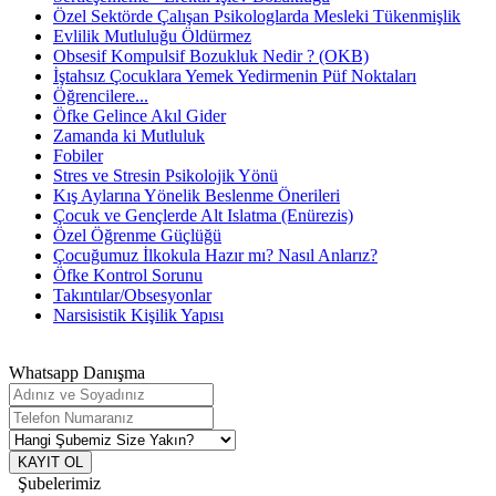
Özel Sektörde Çalışan Psikologlarda Mesleki Tükenmişlik
Evlilik Mutluluğu Öldürmez
Obsesif Kompulsif Bozukluk Nedir ? (OKB)
İştahsız Çocuklara Yemek Yedirmenin Püf Noktaları
Öğrencilere...
Öfke Gelince Akıl Gider
Zamanda ki Mutluluk
Fobiler
Stres ve Stresin Psikolojik Yönü
Kış Aylarına Yönelik Beslenme Önerileri
Çocuk ve Gençlerde Alt Islatma (Enürezis)
Özel Öğrenme Güçlüğü
Çocuğumuz İlkokula Hazır mı? Nasıl Anlarız?
Öfke Kontrol Sorunu
Takıntılar/Obsesyonlar
Narsisistik Kişilik Yapısı
Whatsapp Danışma
KAYIT OL
Şubelerimiz