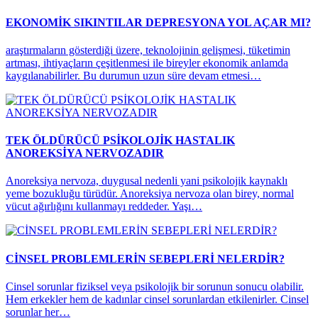
EKONOMİK SIKINTILAR DEPRESYONA YOL AÇAR MI?
araştırmaların gösterdiği üzere, teknolojinin gelişmesi, tüketimin
artması, ihtiyaçların çeşitlenmesi ile bireyler ekonomik anlamda
kaygılanabilirler. Bu durumun uzun süre devam etmesi…
TEK ÖLDÜRÜCÜ PSİKOLOJİK HASTALIK
ANOREKSİYA NERVOZADIR
Anoreksiya nervoza, duygusal nedenli yani psikolojik kaynaklı
yeme bozukluğu türüdür. Anoreksiya nervoza olan birey, normal
vücut ağırlığını kullanmayı reddeder. Yaşı…
CİNSEL PROBLEMLERİN SEBEPLERİ NELERDİR?
Cinsel sorunlar fiziksel veya psikolojik bir sorunun sonucu olabilir.
Hem erkekler hem de kadınlar cinsel sorunlardan etkilenirler. Cinsel
sorunlar her…