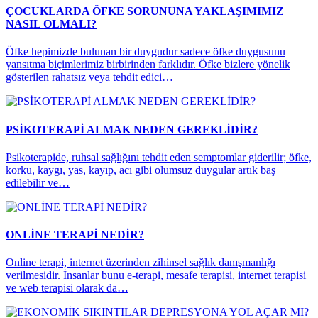
ÇOCUKLARDA ÖFKE SORUNUNA YAKLAŞIMIMIZ
NASIL OLMALI?
Öfke hepimizde bulunan bir duygudur sadece öfke duygusunu
yansıtma biçimlerimiz birbirinden farklıdır. Öfke bizlere yönelik
gösterilen rahatsız veya tehdit edici…
PSİKOTERAPİ ALMAK NEDEN GEREKLİDİR?
Psikoterapide, ruhsal sağlığını tehdit eden semptomlar giderilir; öfke,
korku, kaygı, yas, kayıp, acı gibi olumsuz duygular artık baş
edilebilir ve…
ONLİNE TERAPİ NEDİR?
Online terapi, internet üzerinden zihinsel sağlık danışmanlığı
verilmesidir. İnsanlar bunu e-terapi, mesafe terapisi, internet terapisi
ve web terapisi olarak da…