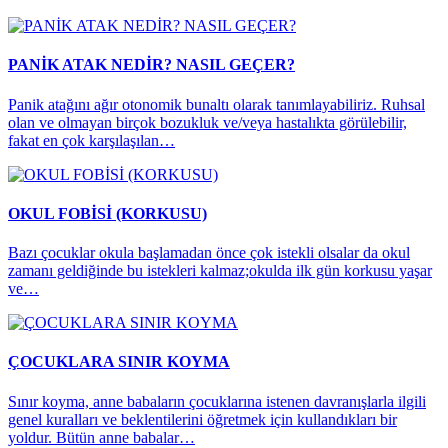
PANİK ATAK NEDİR? NASIL GEÇER?
Panik atağını ağır otonomik bunaltı olarak tanımlayabiliriz. Ruhsal
olan ve olmayan birçok bozukluk ve/veya hastalıkta görülebilir,
fakat en çok karşılaşılan…
OKUL FOBİSİ (KORKUSU)
Bazı çocuklar okula başlamadan önce çok istekli olsalar da okul
zamanı geldiğinde bu istekleri kalmaz;okulda ilk gün korkusu yaşar
ve…
ÇOCUKLARA SINIR KOYMA
Sınır koyma, anne babaların çocuklarına istenen davranışlarla ilgili
genel kuralları ve beklentilerini öğretmek için kullandıkları bir
yoldur. Bütün anne babalar…