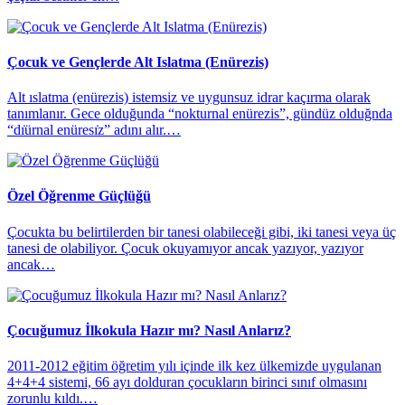
Çocuk ve Gençlerde Alt Islatma (Enürezis)
Alt ıslatma (enürezis) istemsiz ve uygunsuz idrar kaçırma olarak
tanımlanır. Gece olduğunda “nokturnal enürezis”, gündüz olduğnda
“dı̇ürnal enüresı̇z” adını alır.…
Özel Öğrenme Güçlüğü
Çocukta bu belirtilerden bir tanesi olabileceği gibi, iki tanesi veya üç
tanesi de olabiliyor. Çocuk okuyamıyor ancak yazıyor, yazıyor
ancak…
Çocuğumuz İlkokula Hazır mı? Nasıl Anlarız?
​2011-2012 eğitim öğretim yılı içinde ilk kez ülkemizde uygulanan
4+4+4 sistemi, 66 ayı dolduran çocukların birinci sınıf olmasını
zorunlu kıldı.…