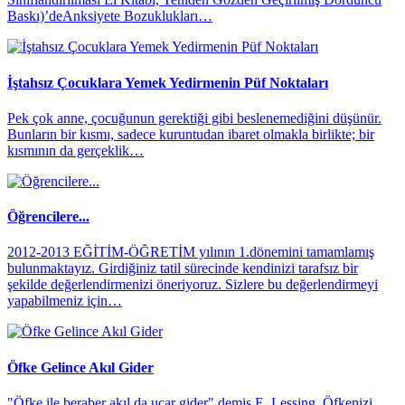
Baskı)’deAnksiyete Bozuklukları…
İştahsız Çocuklara Yemek Yedirmenin Püf Noktaları
​Pek çok anne, çocuğunun gerektiği gibi beslenemediğini düşünür.
Bunların bir kısmı, sadece kuruntudan ibaret olmakla birlikte; bir
kısmının da gerçeklik…
Öğrencilere...
2012-2013 EĞİTİM-ÖĞRETİM yılının 1.dönemini tamamlamış
bulunmaktayız. Girdiğiniz tatil sürecinde kendinizi tarafsız bir
şekilde değerlendirmenizi öneriyoruz. Sizlere bu değerlendirmeyi
yapabilmeniz için…
Öfke Gelince Akıl Gider
"Öfke ile beraber akıl da uçar gider" demiş E. Lessing. Öfkenizi