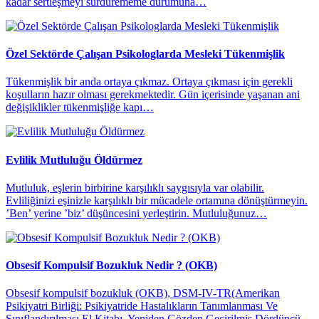
kadar sertleşmeyi sürdürememe durumuna…
Özel Sektörde Çalışan Psikologlarda Mesleki Tükenmişlik
Tükenmişlik bir anda ortaya çıkmaz. Ortaya çıkması için gerekli
koşulların hazır olması gerekmektedir. Gün içerisinde yaşanan ani
değişiklikler tükenmişliğe kapı…
Evlilik Mutluluğu Öldürmez
Mutluluk, eşlerin birbirine karşılıklı saygısıyla var olabilir.
Evliliğinizi eşinizle karşılıklı bir mücadele ortamına dönüştürmeyin.
’Ben’ yerine ’biz’ düşüncesini yerleştirin. Mutluluğunuz…
Obsesif Kompulsif Bozukluk Nedir ? (OKB)
Obsesif kompulsif bozukluk (OKB), DSM-IV-TR(Amerikan
Psikiyatri Birliği: Psikiyatride Hastalıkların Tanımlanması Ve
Sınıflandırılması El Kitabı, Yeniden Gözden Geçirilmiş Dördüncü