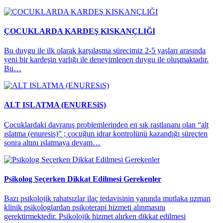
ÇOCUKLARDA KARDEŞ KISKANÇLIĞI
Bu duygu ile ilk olarak karşılaşma sürecimiz 2-5 yaşları arasında
yeni bir kardeşin varlığı ile deneyimlenen duygu ile oluşmaktadır.
Bu…
ALT ISLATMA (ENURESiS)
Çocuklardaki davranış problemlerinden en sık rastlananı olan “alt
ıslatma (enuresis)” ; çocuğun idrar kontrolünü kazandığı süreçten
sonra altını ıslatmaya devam…
Psikolog Seçerken Dikkat Edilmesi Gerekenler
Bazı psikolojik rahatsızlar ilaç tedavisinin yanında mutlaka uzman
klinik psikologlardan psikoterapi hizmeti alınmasını
gerektirmektedir. Psikolojik hizmet alırken dikkat edilmesi