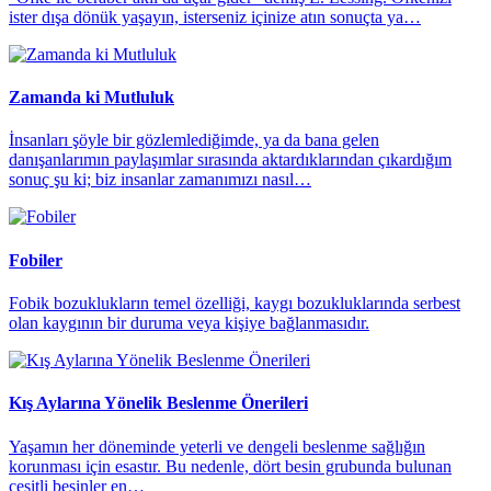
ister dışa dönük yaşayın, isterseniz içinize atın sonuçta ya…
Zamanda ki Mutluluk
İnsanları şöyle bir gözlemlediğimde, ya da bana gelen
danışanlarımın paylaşımlar sırasında aktardıklarından çıkardığım
sonuç şu ki; biz insanlar zamanımızı nasıl…
Fobiler
Fobik bozuklukların temel özelliği, kaygı bozukluklarında serbest
olan kaygının bir duruma veya kişiye bağlanmasıdır.
Kış Aylarına Yönelik Beslenme Önerileri
Yaşamın her döneminde yeterli ve dengeli beslenme sağlığın
korunması için esastır. Bu nedenle, dört besin grubunda bulunan
çeşitli besinler en…