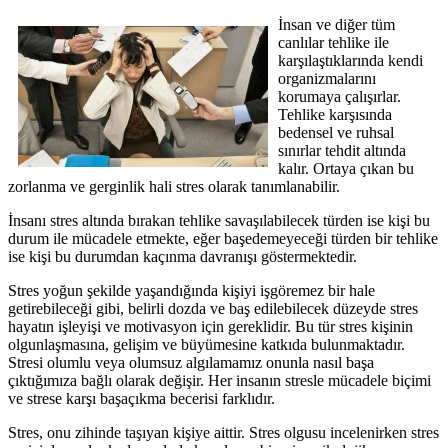
İnsan ve diğer tüm
canlılar tehlike ile
karşılaştıklarında kendi
organizmalarını
korumaya çalışırlar.
Tehlike karşısında
bedensel ve ruhsal
sınırlar tehdit altında
kalır. Ortaya çıkan bu
zorlanma ve gerginlik hali stres olarak tanımlanabilir.
İnsanı stres altında bırakan tehlike savaşılabilecek türden ise kişi bu
durum ile mücadele etmekte, eğer başedemeyeceği türden bir tehlike
ise kişi bu durumdan kaçınma davranışı göstermektedir.
Stres yoğun şekilde yaşandığında kişiyi işgöremez bir hale
getirebileceği gibi, belirli dozda ve baş edilebilecek düzeyde stres
hayatın işleyişi ve motivasyon için gereklidir. Bu tür stres kişinin
olgunlaşmasına, gelişim ve büyümesine katkıda bulunmaktadır.
Stresi olumlu veya olumsuz algılamamız onunla nasıl başa
çıktığımıza bağlı olarak değişir. Her insanın stresle mücadele biçimi
ve strese karşı başaçıkma becerisi farklıdır.
Stres, onu zihinde taşıyan kişiye aittir. Stres olgusu incelenirken stres