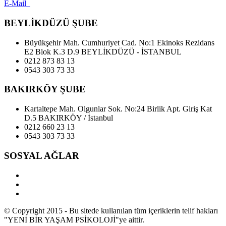
E-Mail
BEYLİKDÜZÜ ŞUBE
Büyükşehir Mah. Cumhuriyet Cad. No:1 Ekinoks Rezidans
E2 Blok K.3 D.9 BEYLİKDÜZÜ - İSTANBUL
0212 873 83 13
0543 303 73 33
BAKIRKÖY ŞUBE
Kartaltepe Mah. Olgunlar Sok. No:24 Birlik Apt. Giriş Kat
D.5 BAKIRKÖY / İstanbul
0212 660 23 13
0543 303 73 33
SOSYAL AĞLAR
© Copyright 2015 - Bu sitede kullanılan tüm içeriklerin telif hakları
"YENİ BİR YAŞAM PSİKOLOJİ"ye aittir.