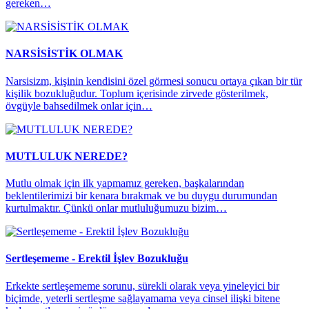
gereken…
NARSİSİSTİK OLMAK
Narsisizm, kişinin kendisini özel görmesi sonucu ortaya çıkan bir tür
kişilik bozukluğudur. Toplum içerisinde zirvede gösterilmek,
övgüyle bahsedilmek onlar için…
MUTLULUK NEREDE?
Mutlu olmak için ilk yapmamız gereken, başkalarından
beklentilerimizi bir kenara bırakmak ve bu duygu durumundan
kurtulmaktır. Çünkü onlar mutluluğumuzu bizim…
Sertleşememe - Erektil İşlev Bozukluğu
Erkekte sertleşememe sorunu, sürekli olarak veya yineleyici bir
biçimde, yeterli sertleşme sağlayamama veya cinsel ilişki bitene