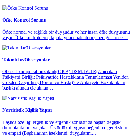
Öfke Kontrol Sorunu
Öfke normal ve sağlıklı bir duygudur ve her insan öfke duygusunu
yaşar. Öfke kontrolden çıkıp da yıkıcı hale dönüşmediği sürece…
Takıntılar/Obsesyonlar
Obsesif kompulsif bozukluk(OKB) DSM-IV-TR(Amerikan
Psikiyatri Birliği: Psikiyatride Hastalıkların Tanımlanması Yeniden
Gözden Geçirilmiş Dördüncü Baskı)’de Anksiyete Bozuklukları
başlığı altında ele alınan…
Narsisistik Kişilik Yapısı
Başlıca özelliği ergenlik ve ergenlik sonrasında başlar, değişik
durumlarda ortaya çıkar. Üstünlük duygusu beğenilme gereksinimi
ve empati (Başkalarının isteklerini, duygularını,…