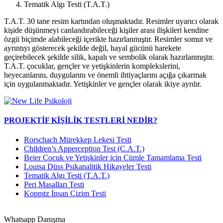
Tematik Algı Testi (T.A.T.)
T.A.T. 30 tane resim kartından oluşmaktadır. Resimler uyarıcı olarak
kişide düşünmeyi canlandırabileceği kişiler arası ilişkileri kendine
özgü biçimde alabileceği içerikte hazırlanmıştır. Resimler somut ve
ayrıntıyı gösterecek şekilde değil, hayal gücünü harekete
geçirebilecek şekilde silik, kapalı ve sembolik olarak hazırlanmıştır.
T.A.T. çocuklar, gençler ve yetişkinlerin komplekslerini,
heyecanlarını, duygularını ve önemli ihtiyaçlarını açığa çıkarmak
için uygulanmaktadır. Yetişkinler ve gençler olarak ikiye ayrılır.
PROJEKTİF KİŞİLİK TESTLERİ NEDİR?
Rorschach Mürekkep Lekesi Testi
Children’s Apperception Test (C.A.T.)
Beier Çocuk ve Yetişkinler için Cümle Tamamlama Testi
Louisa Düss Psikanalitik Hikayeler Testi
Tematik Algı Testi (T.A.T.)
Peri Masalları Testi
Koppıtz İnsan Çizim Testi
Whatsapp Danışma