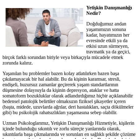
Yetişkin Danışmanlığı
Nedir?
Doğduğumuz andan
yaşamımızın sonuna
kadar, hayatımızın her
evresinde etkili ya da
etkisi uzun sürmeyen,
travmatik ya da geçici,
birçok farklı sorundan biriyle veya birkaçıyla mücadele etmek
zorunda kalırız.
Yaşanılan bu problemler bazen kolay atlatılırken bazen başa
çıkılamayacak bir hal alabilir. Bu da kişinin karamsar, stresli,
endişeli, huzursuz zamanlar geçirerek yaşam standartlarının
düşmesine dolayısıyla da kişinin depresyon, ataklar ve hatta
somatoform bozukluklar olarak adlandırdığımız hiçbir açıklanabilir
bedensel patolojik belirtiler olmaksızın fiziksel şikayetler içeren
(başta, midede, uzuvlarda ağrılar, deri hastalıkları, saçta dökülmeler
gibi) bu psikolojik rahatsızlıkları yaşamasına sebep olabilir.
Uzman Psikologlarımız, Yetişkin Danışmanlığı Hizmetiyle, kişilerin
içinde bulunduğu sıkıntılı ve zorlu süreçte yanlarında olarak,
sıkıntılarla başa çıkmalarında ve sorunları en sağlıklı şekilde çözüme