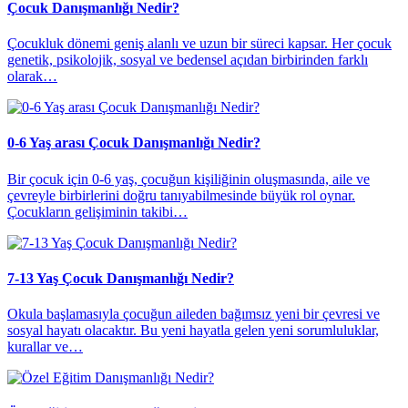
Çocuk Danışmanlığı Nedir?
Çocukluk dönemi geniş alanlı ve uzun bir süreci kapsar. Her çocuk
genetik, psikolojik, sosyal ve bedensel açıdan birbirinden farklı
olarak…
0-6 Yaş arası Çocuk Danışmanlığı Nedir?
Bir çocuk için 0-6 yaş, çocuğun kişiliğinin oluşmasında, aile ve
çevreyle birbirlerini doğru tanıyabilmesinde büyük rol oynar.
Çocukların gelişiminin takibi…
7-13 Yaş Çocuk Danışmanlığı Nedir?
Okula başlamasıyla çocuğun aileden bağımsız yeni bir çevresi ve
sosyal hayatı olacaktır. Bu yeni hayatla gelen yeni sorumluluklar,
kurallar ve…