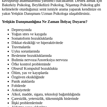
kavuşturup atlatmalarında yardımcı olacaklardır. Destek almak için
Bakırköy Psikolog, Beylikdüzü Psikolog, Nişantaşı Psikolog gibi
kelimelerle oturduğunuz semt ismiyle arama yaparak kendinize en
yakın Yetişkin Danışmanı Uzman Psikologa ulaşabilirsiniz.
Yetişkin Danışmanlığına Ne Zaman İhtiyaç Duyarız?
Depresyonda
Yoğun stres ve kaygıda
Somatoform bozukluklarda
Dikkat eksikliği ve hiperaktivitede
Travmalarda
Uyku sorunlarında
Beslenme bozukluklarında
Bulimia nervoza/Anoreksiya nervoza
Öfke kontrol probleminde
Obsesif Kompulsif bozuklukta
Ölüm, yas ve kayıplarda
Özgüven eksikliğinde
Panik ataklarda
Fobilerde
Anksiyetede
Alkol, madde, sigara, teknoloji bağımlılığında
Çaresizlik, yetersizlik, tükenmişlik hislerinde
İlişki problemlerinde