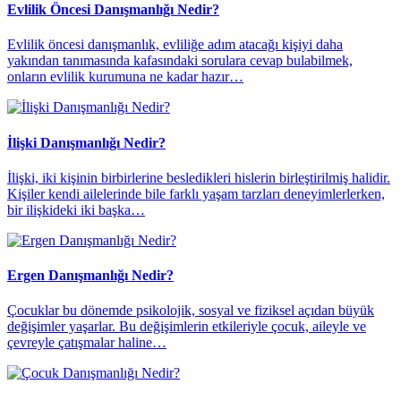
Evlilik Öncesi Danışmanlığı Nedir?
Evlilik öncesi danışmanlık, evliliğe adım atacağı kişiyi daha
yakından tanımasında kafasındaki sorulara cevap bulabilmek,
onların evlilik kurumuna ne kadar hazır…
İlişki Danışmanlığı Nedir?
İlişki, iki kişinin birbirlerine besledikleri hislerin birleştirilmiş halidir.
Kişiler kendi ailelerinde bile farklı yaşam tarzları deneyimlerlerken,
bir ilişkideki iki başka…
Ergen Danışmanlığı Nedir?
Çocuklar bu dönemde psikolojik, sosyal ve fiziksel açıdan büyük
değişimler yaşarlar. Bu değişimlerin etkileriyle çocuk, aileyle ve
çevreyle çatışmalar haline…