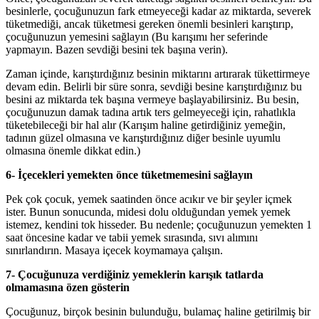
besinlerle, çocuğunuzun fark etmeyeceği kadar az miktarda, severek
tüketmediği, ancak tüketmesi gereken önemli besinleri karıştırıp,
çocuğunuzun yemesini sağlayın (Bu karışımı her seferinde
yapmayın. Bazen sevdiği besini tek başına verin).
Zaman içinde, karıştırdığınız besinin miktarını artırarak tükettirmeye
devam edin. Belirli bir süre sonra, sevdiği besine karıştırdığınız bu
besini az miktarda tek başına vermeye başlayabilirsiniz. Bu besin,
çocuğunuzun damak tadına artık ters gelmeyeceği için, rahatlıkla
tüketebileceği bir hal alır (Karışım haline getirdiğiniz yemeğin,
tadının güzel olmasına ve karıştırdığınız diğer besinle uyumlu
olmasına önemle dikkat edin.)
6- İçecekleri yemekten önce tüketmemesini sağlayın
Pek çok çocuk, yemek saatinden önce acıkır ve bir şeyler içmek
ister. Bunun sonucunda, midesi dolu olduğundan yemek yemek
istemez, kendini tok hisseder. Bu nedenle; çocuğunuzun yemekten 1
saat öncesine kadar ve tabii yemek sırasında, sıvı alımını
sınırlandırın. Masaya içecek koymamaya çalışın.
7- Çocuğunuza verdiğiniz yemeklerin karışık tatlarda
olmamasına özen gösterin
Çocuğunuz, birçok besinin bulunduğu, bulamaç haline getirilmiş bir