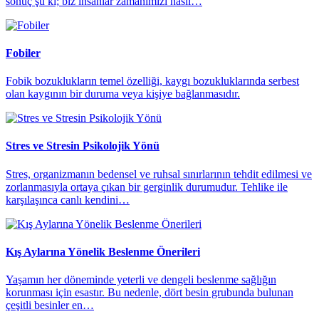
sonuç şu ki; biz insanlar zamanımızı nasıl…
Fobiler
Fobik bozuklukların temel özelliği, kaygı bozukluklarında serbest
olan kaygının bir duruma veya kişiye bağlanmasıdır.
Stres ve Stresin Psikolojik Yönü
Stres, organizmanın bedensel ve ruhsal sınırlarının tehdit edilmesi ve
zorlanmasıyla ortaya çıkan bir gerginlik durumudur. Tehlike ile
karşılaşınca canlı kendini…
Kış Aylarına Yönelik Beslenme Önerileri
Yaşamın her döneminde yeterli ve dengeli beslenme sağlığın
korunması için esastır. Bu nedenle, dört besin grubunda bulunan
çeşitli besinler en…