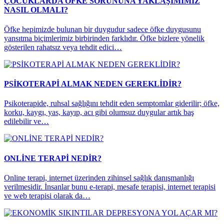
ÇOCUKLARDA ÖFKE SORUNUNA YAKLAŞIMIMIZ
NASIL OLMALI?
Öfke hepimizde bulunan bir duygudur sadece öfke duygusunu
yansıtma biçimlerimiz birbirinden farklıdır. Öfke bizlere yönelik
gösterilen rahatsız veya tehdit edici…
PSİKOTERAPİ ALMAK NEDEN GEREKLİDİR?
Psikoterapide, ruhsal sağlığını tehdit eden semptomlar giderilir; öfke,
korku, kaygı, yas, kayıp, acı gibi olumsuz duygular artık baş
edilebilir ve…
ONLİNE TERAPİ NEDİR?
Online terapi, internet üzerinden zihinsel sağlık danışmanlığı
verilmesidir. İnsanlar bunu e-terapi, mesafe terapisi, internet terapisi
ve web terapisi olarak da…