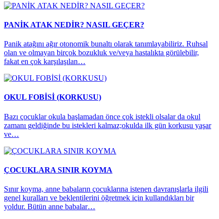
PANİK ATAK NEDİR? NASIL GEÇER?
Panik atağını ağır otonomik bunaltı olarak tanımlayabiliriz. Ruhsal
olan ve olmayan birçok bozukluk ve/veya hastalıkta görülebilir,
fakat en çok karşılaşılan…
OKUL FOBİSİ (KORKUSU)
Bazı çocuklar okula başlamadan önce çok istekli olsalar da okul
zamanı geldiğinde bu istekleri kalmaz;okulda ilk gün korkusu yaşar
ve…
ÇOCUKLARA SINIR KOYMA
Sınır koyma, anne babaların çocuklarına istenen davranışlarla ilgili
genel kuralları ve beklentilerini öğretmek için kullandıkları bir
yoldur. Bütün anne babalar…