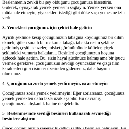
Beslenmenin zevkli bir şey olduğunu çocuğunuza hissettirin.
Gülerek, oynayarak yemek yemesini sağlayın. Yemek yerken ona
müdahale etmeyin, yiyecekleri istediği gibi döke saça yemesine izin
verin.
3- Yemekleri çocuğunuz için çekici hale getirin
Ayıcık şeklinde kesip çocuğunuzun tabağına koyduğunuz bir dilim
ekmek, gülen suratlı bir makarna tabağı, tabakta resim şekline
getirilmiş çeşitli sebzeler, misket görünümünde köfteler, çiçek
şeklindeki yumurta halkaları... Besinleri çocuğunuzun hoşuna
gidecek hale getirin. Bu, sizin hayal gücünüze kalmış ama bir ipucu
vermek gerekirse; çocuğunuzun sevdiği oyuncaklar ve çizgi film
karakterleri gibi cisimler üzerinden giderseniz, daha başarılı
olursunuz.
4- Çocuğunuza zorla yemek yedirmeyin, ısrar etmeyin
Çocuğunuza zorla yemek yedirmeyin! Eğer zorlarsanız, çocuğunuz
yemek yemekten daha fazla uzaklaşabilir. Bu davranış,
çocuğunuzda alışkanlık haline de gelebilir.
5- Beslenmesinde sevdiği besinleri kullanarak sevmediği
besinlere alıştırın
Önce; çocuğunuzun severek tükettiği sağlıklı besinleri belirleyin. Bu