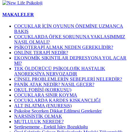
MAKALELER
ÇOCUKLAR İÇİN OYUNUN ÖNEMİNE UZMANCA
BAKIŞ
ÇOCUKLARDA ÖFKE SORUNUNA YAKLAŞIMIMIZ
NASIL OLMALI?
PSİKOTERAPİ ALMAK NEDEN GEREKLİDİR?
ONLİNE TERAPİ NEDİR?
EKONOMİK SIKINTILAR DEPRESYONA YOL AÇAR
MI?
TEK ÖLDÜRÜCÜ PSİKOLOJİK HASTALIK
ANOREKSİYA NERVOZADIR
CİNSEL PROBLEMLERİN SEBEPLERİ NELERDİR?
PANİK ATAK NEDİR? NASIL GEÇER?
OKUL FOBİSİ (KORKUSU)
ÇOCUKLARA SINIR KOYMA
ÇOCUKLARDA KARDEŞ KISKANÇLIĞI
ALT ISLATMA (ENURESiS)
Psikolog Seçerken Dikkat Edilmesi Gerekenler
NARSİSİSTİK OLMAK
MUTLULUK NEREDE?
Sertleşememe - Erektil İşlev Bozukluğu