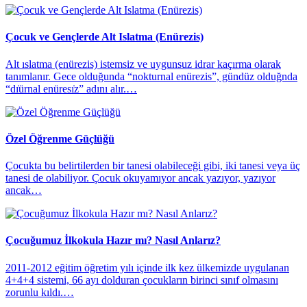
Çocuk ve Gençlerde Alt Islatma (Enürezis)
Alt ıslatma (enürezis) istemsiz ve uygunsuz idrar kaçırma olarak
tanımlanır. Gece olduğunda “nokturnal enürezis”, gündüz olduğnda
“dı̇ürnal enüresı̇z” adını alır.…
Özel Öğrenme Güçlüğü
Çocukta bu belirtilerden bir tanesi olabileceği gibi, iki tanesi veya üç
tanesi de olabiliyor. Çocuk okuyamıyor ancak yazıyor, yazıyor
ancak…
Çocuğumuz İlkokula Hazır mı? Nasıl Anlarız?
​2011-2012 eğitim öğretim yılı içinde ilk kez ülkemizde uygulanan
4+4+4 sistemi, 66 ayı dolduran çocukların birinci sınıf olmasını
zorunlu kıldı.…