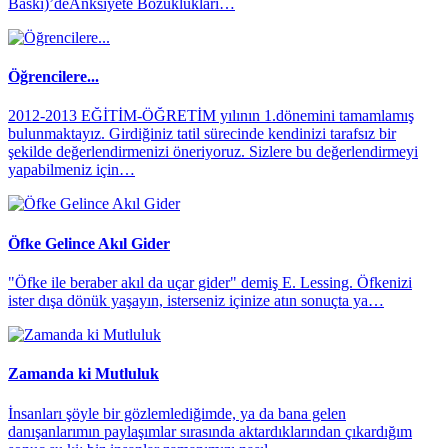
Baskı)’deAnksiyete Bozuklukları…
Öğrencilere...
2012-2013 EĞİTİM-ÖĞRETİM yılının 1.dönemini tamamlamış
bulunmaktayız. Girdiğiniz tatil sürecinde kendinizi tarafsız bir
şekilde değerlendirmenizi öneriyoruz. Sizlere bu değerlendirmeyi
yapabilmeniz için…
Öfke Gelince Akıl Gider
"Öfke ile beraber akıl da uçar gider" demiş E. Lessing. Öfkenizi
ister dışa dönük yaşayın, isterseniz içinize atın sonuçta ya…
Zamanda ki Mutluluk
İnsanları şöyle bir gözlemlediğimde, ya da bana gelen
danışanlarımın paylaşımlar sırasında aktardıklarından çıkardığım