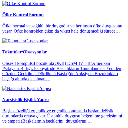
Öfke Kontrol Sorunu
Öfke normal ve sağlıklı bir duygudur ve her insan öfke duygusunu
yaşar. Öfke kontrolden çıkıp da yıkıcı hale dönüşmediği sürece…
Takıntılar/Obsesyonlar
Obsesif kompulsif bozukluk(OKB) DSM-IV-TR(Amerikan
Psikiyatri Birliği: Psikiyatride Hastalıkların Tanımlanması Yeniden
Gözden Geçirilmiş Dördüncü Baskı)’de Anksiyete Bozuklukları
başlığı altında ele alınan…
Narsisistik Kişilik Yapısı
Başlıca özelliği ergenlik ve ergenlik sonrasında başlar, değişik
durumlarda ortaya çıkar. Üstünlük duygusu beğenilme gereksinimi
ve empati (Başkalarının isteklerini, duygularını,…