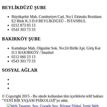
BEYLİKDÜZÜ ŞUBE
Büyükşehir Mah. Cumhuriyet Cad. No:1 Ekinoks Rezidans
E2 Blok K.3 D.9 BEYLİKDÜZÜ - İSTANBUL
0212 873 83 13
0543 303 73 33
BAKIRKÖY ŞUBE
Kartaltepe Mah. Olgunlar Sok. No:24 Birlik Apt. Giriş Kat
D.5 BAKIRKÖY / İstanbul
0212 660 23 13
0543 303 73 33
SOSYAL AĞLAR
© Copyright 2015 - Bu sitede kullanılan tüm içeriklerin telif hakları
"YENİ BİR YAŞAM PSİKOLOJİ"ye aittir.