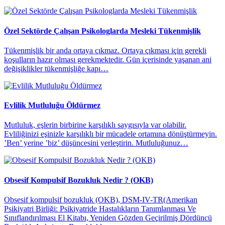
Özel Sektörde Çalışan Psikologlarda Mesleki Tükenmişlik
Tükenmişlik bir anda ortaya çıkmaz. Ortaya çıkması için gerekli
koşulların hazır olması gerekmektedir. Gün içerisinde yaşanan ani
değişiklikler tükenmişliğe kapı…
Evlilik Mutluluğu Öldürmez
Mutluluk, eşlerin birbirine karşılıklı saygısıyla var olabilir.
Evliliğinizi eşinizle karşılıklı bir mücadele ortamına dönüştürmeyin.
’Ben’ yerine ’biz’ düşüncesini yerleştirin. Mutluluğunuz…
Obsesif Kompulsif Bozukluk Nedir ? (OKB)
Obsesif kompulsif bozukluk (OKB), DSM-IV-TR(Amerikan
Psikiyatri Birliği: Psikiyatride Hastalıkların Tanımlanması Ve
Sınıflandırılması El Kitabı, Yeniden Gözden Geçirilmiş Dördüncü