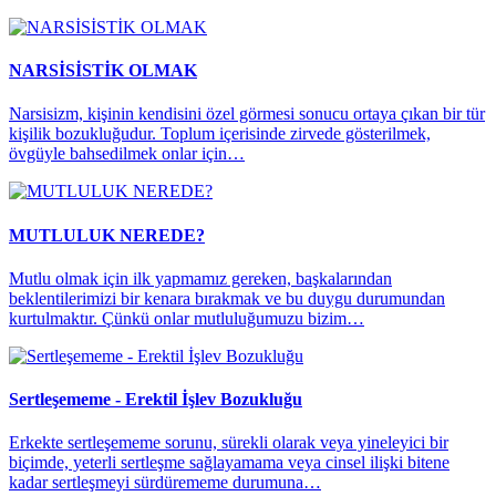
NARSİSİSTİK OLMAK
Narsisizm, kişinin kendisini özel görmesi sonucu ortaya çıkan bir tür
kişilik bozukluğudur. Toplum içerisinde zirvede gösterilmek,
övgüyle bahsedilmek onlar için…
MUTLULUK NEREDE?
Mutlu olmak için ilk yapmamız gereken, başkalarından
beklentilerimizi bir kenara bırakmak ve bu duygu durumundan
kurtulmaktır. Çünkü onlar mutluluğumuzu bizim…
Sertleşememe - Erektil İşlev Bozukluğu
Erkekte sertleşememe sorunu, sürekli olarak veya yineleyici bir
biçimde, yeterli sertleşme sağlayamama veya cinsel ilişki bitene
kadar sertleşmeyi sürdürememe durumuna…