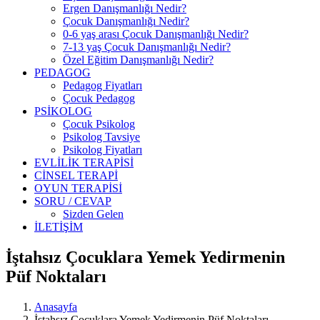
Ergen Danışmanlığı Nedir?
Çocuk Danışmanlığı Nedir?
0-6 yaş arası Çocuk Danışmanlığı Nedir?
7-13 yaş Çocuk Danışmanlığı Nedir?
Özel Eğitim Danışmanlığı Nedir?
PEDAGOG
Pedagog Fiyatları
Çocuk Pedagog
PSİKOLOG
Çocuk Psikolog
Psikolog Tavsiye
Psikolog Fiyatları
EVLİLİK TERAPİSİ
CİNSEL TERAPİ
OYUN TERAPİSİ
SORU / CEVAP
Sizden Gelen
İLETİŞİM
İştahsız Çocuklara Yemek Yedirmenin
Püf Noktaları
Anasayfa
İştahsız Çocuklara Yemek Yedirmenin Püf Noktaları