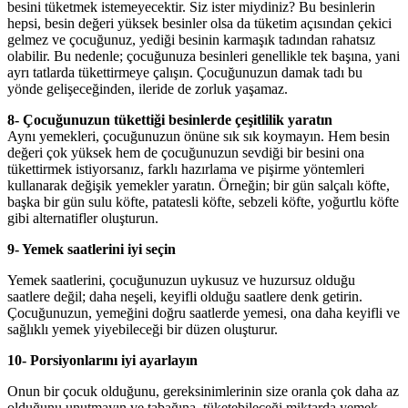
besini tüketmek istemeyecektir. Siz ister miydiniz? Bu besinlerin
hepsi, besin değeri yüksek besinler olsa da tüketim açısından çekici
gelmez ve çocuğunuz, yediği besinin karmaşık tadından rahatsız
olabilir. Bu nedenle; çocuğunuza besinleri genellikle tek başına, yani
ayrı tatlarda tükettirmeye çalışın. Çocuğunuzun damak tadı bu
yönde gelişeceğinden, ileride de zorluk yaşamaz.
8- Çocuğunuzun tükettiği besinlerde çeşitlilik yaratın
Aynı yemekleri, çocuğunuzun önüne sık sık koymayın. Hem besin
değeri çok yüksek hem de çocuğunuzun sevdiği bir besini ona
tükettirmek istiyorsanız, farklı hazırlama ve pişirme yöntemleri
kullanarak değişik yemekler yaratın. Örneğin; bir gün salçalı köfte,
başka bir gün sulu köfte, patatesli köfte, sebzeli köfte, yoğurtlu köfte
gibi alternatifler oluşturun.
9- Yemek saatlerini iyi seçin
Yemek saatlerini, çocuğunuzun uykusuz ve huzursuz olduğu
saatlere değil; daha neşeli, keyifli olduğu saatlere denk getirin.
Çocuğunuzun, yemeğini doğru saatlerde yemesi, ona daha keyifli ve
sağlıklı yemek yiyebileceği bir düzen oluşturur.
10- Porsiyonlarını iyi ayarlayın
Onun bir çocuk olduğunu, gereksinimlerinin size oranla çok daha az
olduğunu unutmayın ve tabağına, tüketebileceği miktarda yemek