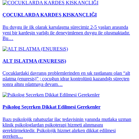
ÇOCUKLARDA KARDEŞ KISKANÇLIĞI
Bu duygu ile ilk olarak karşılaşma sürecimiz 2-5 yaşları arasında
yeni bir kardeşin varlığı ile deneyimlenen duygu ile oluşmaktadır.
Bu…
ALT ISLATMA (ENURESiS)
Çocuklardaki davranış problemlerinden en sık rastlananı olan “alt
ıslatma (enuresis)” ; çocuğun idrar kontrolünü kazandığı süreçten
sonra altını ıslatmaya devam…
Psikolog Seçerken Dikkat Edilmesi Gerekenler
Bazı psikolojik rahatsızlar ilaç tedavisinin yanında mutlaka uzman
klinik psikologlardan psikoterapi hizmeti alınmasını
gerektirmektedir. Psikolojik hizmet alırken dikkat edilmesi
gereken…