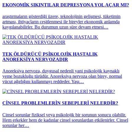
EKONOMİK SIKINTILAR DEPRESYONA YOL AÇAR MI?
araştırmaların gösterdiği üzere, teknolojinin gelişmesi, tüketimin
artması, ihtiyaçların çeşitlenmesi ile bireyler ekonomik anlamda
kaygılanabilirler. Bu durumun uzun süre devam etmesi…
TEK ÖLDÜRÜCÜ PSİKOLOJİK HASTALIK
ANOREKSİYA NERVOZADIR
Anoreksiya nervoza, duygusal nedenli yani psikolojik kaynaklı
yeme bozukluğu türüdür. Anoreksiya nervoza olan birey, normal
vücut ağırlığını kullanmayı reddeder. Yaşı…
CİNSEL PROBLEMLERİN SEBEPLERİ NELERDİR?
Cinsel sorunlar fiziksel veya psikolojik bir sorunun sonucu olabilir.
Hem erkekler hem de kadınlar cinsel sorunlardan etkilenirler. Cinsel
sorunlar her…