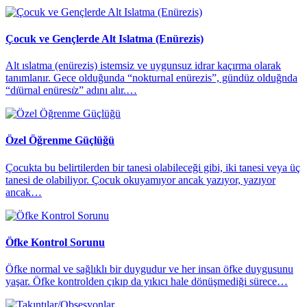
Çocuk ve Gençlerde Alt Islatma (Enürezis)
Alt ıslatma (enürezis) istemsiz ve uygunsuz idrar kaçırma olarak
tanımlanır. Gece olduğunda “nokturnal enürezis”, gündüz olduğnda
“dı̇ürnal enüresı̇z” adını alır.…
Özel Öğrenme Güçlüğü
Çocukta bu belirtilerden bir tanesi olabileceği gibi, iki tanesi veya üç
tanesi de olabiliyor. Çocuk okuyamıyor ancak yazıyor, yazıyor
ancak…
Öfke Kontrol Sorunu
Öfke normal ve sağlıklı bir duygudur ve her insan öfke duygusunu
yaşar. Öfke kontrolden çıkıp da yıkıcı hale dönüşmediği sürece…