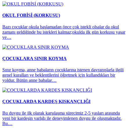
OKUL FOBİSİ (KORKUSU)
Bazı çocuklar okula başlamadan önce çok istekli olsalar da okul
zamanı geldiğinde bu istekleri kalmaz;okulda ilk gün korkusu yaşar
ve…
ÇOCUKLARA SINIR KOYMA
Sınır koyma, anne babaların çocuklarına istenen davranışlarla ilgili
genel kuralları ve beklentilerini öğretmek için kullandıkları bir
yoldur. Bütün anne babalar…
ÇOCUKLARDA KARDEŞ KISKANÇLIĞI
Bu duygu ile ilk olarak karşılaşma sürecimiz 2-5 yaşları arasında
yeni bir kardeşin varlığı ile deneyimlenen duygu ile oluşmaktadır.
Bu…