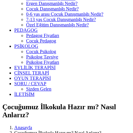
Ergen Danışmanlığı Nedir?
Çocuk Danışmanlığı Nedir?
0-6 yaş arası Çocuk Danışmanlığı Nedir?
7-13 yaş Çocuk Danışmanlığı Nedir?
Özel Eğitim Danışmanlığı Nedir?
PEDAGOG
Pedagog Fiyatları
Çocuk Pedagog
PSİKOLOG
Çocuk Psikolog
Psikolog Tavsiye
Psikolog Fiyatları
EVLİLİK TERAPİSİ
CİNSEL TERAPİ
OYUN TERAPİSİ
SORU / CEVAP
Sizden Gelen
İLETİŞİM
Çocuğumuz İlkokula Hazır mı? Nasıl
Anlarız?
Anasayfa
Çocuğumuz İlkokula Hazır mı? Nasıl Anlarız?