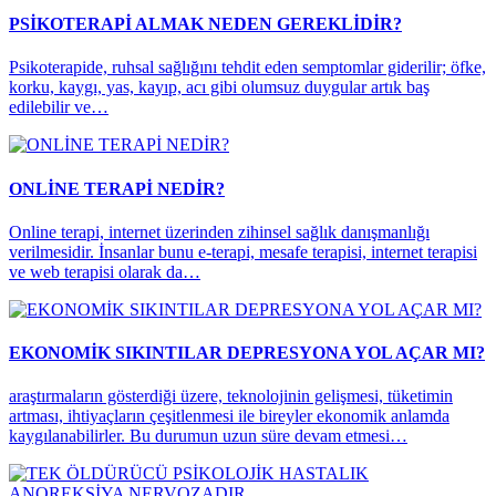
PSİKOTERAPİ ALMAK NEDEN GEREKLİDİR?
Psikoterapide, ruhsal sağlığını tehdit eden semptomlar giderilir; öfke,
korku, kaygı, yas, kayıp, acı gibi olumsuz duygular artık baş
edilebilir ve…
ONLİNE TERAPİ NEDİR?
Online terapi, internet üzerinden zihinsel sağlık danışmanlığı
verilmesidir. İnsanlar bunu e-terapi, mesafe terapisi, internet terapisi
ve web terapisi olarak da…
EKONOMİK SIKINTILAR DEPRESYONA YOL AÇAR MI?
araştırmaların gösterdiği üzere, teknolojinin gelişmesi, tüketimin
artması, ihtiyaçların çeşitlenmesi ile bireyler ekonomik anlamda
kaygılanabilirler. Bu durumun uzun süre devam etmesi…