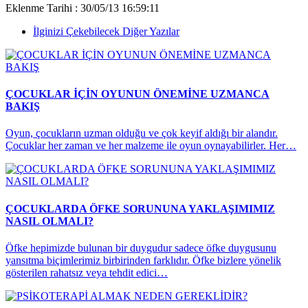
Eklenme Tarihi : 30/05/13 16:59:11
İlginizi Çekebilecek Diğer Yazılar
ÇOCUKLAR İÇİN OYUNUN ÖNEMİNE UZMANCA
BAKIŞ
Oyun, çocukların uzman olduğu ve çok keyif aldığı bir alandır.
Çocuklar her zaman ve her malzeme ile oyun oynayabilirler. Her…
ÇOCUKLARDA ÖFKE SORUNUNA YAKLAŞIMIMIZ
NASIL OLMALI?
Öfke hepimizde bulunan bir duygudur sadece öfke duygusunu
yansıtma biçimlerimiz birbirinden farklıdır. Öfke bizlere yönelik
gösterilen rahatsız veya tehdit edici…