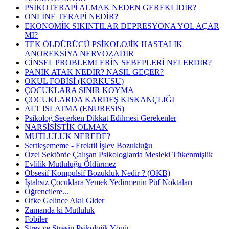
PSİKOTERAPİ ALMAK NEDEN GEREKLİDİR?
ONLİNE TERAPİ NEDİR?
EKONOMİK SIKINTILAR DEPRESYONA YOL AÇAR
MI?
TEK ÖLDÜRÜCÜ PSİKOLOJİK HASTALIK
ANOREKSİYA NERVOZADIR
CİNSEL PROBLEMLERİN SEBEPLERİ NELERDİR?
PANİK ATAK NEDİR? NASIL GEÇER?
OKUL FOBİSİ (KORKUSU)
ÇOCUKLARA SINIR KOYMA
ÇOCUKLARDA KARDEŞ KISKANÇLIĞI
ALT ISLATMA (ENURESiS)
Psikolog Seçerken Dikkat Edilmesi Gerekenler
NARSİSİSTİK OLMAK
MUTLULUK NEREDE?
Sertleşememe - Erektil İşlev Bozukluğu
Özel Sektörde Çalışan Psikologlarda Mesleki Tükenmişlik
Evlilik Mutluluğu Öldürmez
Obsesif Kompulsif Bozukluk Nedir ? (OKB)
İştahsız Çocuklara Yemek Yedirmenin Püf Noktaları
Öğrencilere...
Öfke Gelince Akıl Gider
Zamanda ki Mutluluk
Fobiler
Stres ve Stresin Psikolojik Yönü