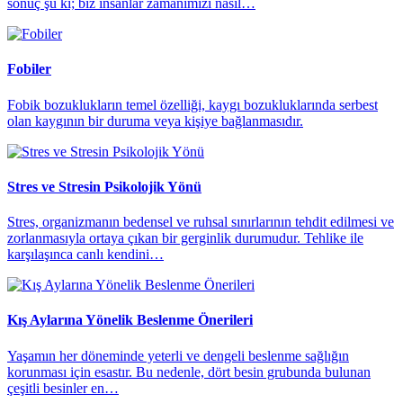
sonuç şu ki; biz insanlar zamanımızı nasıl…
Fobiler
Fobik bozuklukların temel özelliği, kaygı bozukluklarında serbest
olan kaygının bir duruma veya kişiye bağlanmasıdır.
Stres ve Stresin Psikolojik Yönü
Stres, organizmanın bedensel ve ruhsal sınırlarının tehdit edilmesi ve
zorlanmasıyla ortaya çıkan bir gerginlik durumudur. Tehlike ile
karşılaşınca canlı kendini…
Kış Aylarına Yönelik Beslenme Önerileri
Yaşamın her döneminde yeterli ve dengeli beslenme sağlığın
korunması için esastır. Bu nedenle, dört besin grubunda bulunan
çeşitli besinler en…