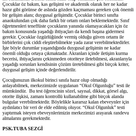
Çocuklar öz bakım, kas gelişimi ve akademik olarak her ne kadar
hazır gibi görünse de aslında gözden kaçmaması gereken çok önemli
bir gelişim alanı; duygusal gelişimdir. Çocuklar birinci sınıfta
anaokulundan çok daha farklı bir ortam onları beklemektedir. Sınıf
öğretmenleri teneffüste çocukların yanında olamayacakları için öz
bakım konusunda yaşadığı ihtiyaçları da kendi başına gidermesi
gerekir. Çocuklar özgürlüğünde vermiş olduğu güven ortamı ile
birbirlerini çok ciddi eleştirebilmekte yada zarar verebilmektedirler.
İşte böyle durumlar yaşandığında duygusal gelişimin ne kadar
önemli olduğu ortaya çıkmaktadır. Akranları içinde iletişim kurma
becerisi, ihtiyaçlarını çekinmeden otoriteye iletebilmesi, akranlarıyla
yaşadığı sorunları kendisinin çözüm üretebilmesi gibi birçok kriter,
duygusal gelişim içinde değerlendirilir.
Çocuğunuzun ilkokul birinci sınıfa hazır olup olmadığı
anlayabilmek, merkezimizde uygulanan “Okul Olgunluğu” testi ile
mümkündür. Bu test öğrencinin sözel, sayısal, dikkat, görsel algı,
otorite ilişkisi, zamanı kontrollü kullanabilme gibi birçok alanda
bulgular verebilmektedir. Böylelikle kararsız kalan ebeveynler için
aydınlatıcı bir veri de elde edilmiş oluyor. “Okul Olgunluk” testi
yaptırmak isteyen ebeveynlerimizin merkezimizi arayarak randevu
almalarını gerekmektedir.
PSK.TUBA SEZGİ