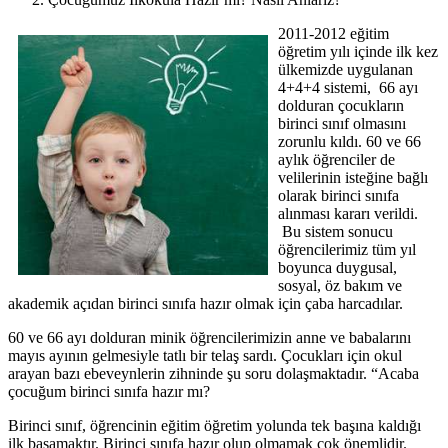
2011-2012 eğitim
öğretim yılı içinde ilk kez
ülkemizde uygulanan
4+4+4 sistemi, 66 ayı
dolduran çocukların
birinci sınıf olmasını
zorunlu kıldı. 60 ve 66
aylık öğrenciler de
velilerinin isteğine bağlı
olarak birinci sınıfa
alınması kararı verildi.
Bu sistem sonucu
öğrencilerimiz tüm yıl
boyunca duygusal,
sosyal, öz bakım ve
akademik açıdan birinci sınıfa hazır olmak için çaba harcadılar.
60 ve 66 ayı dolduran minik öğrencilerimizin anne ve babalarını
mayıs ayının gelmesiyle tatlı bir telaş sardı. Çocukları için okul
arayan bazı ebeveynlerin zihninde şu soru dolaşmaktadır. “Acaba
çocuğum birinci sınıfa hazır mı?
Birinci sınıf, öğrencinin eğitim öğretim yolunda tek başına kaldığı
ilk basamaktır. Birinci sınıfa hazır olup olmamak çok önemlidir.