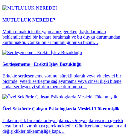
MUTLULUK NEREDE?
Mutlu olmak için ilk yapmamız gereken, başkalarından
beklentilerimizi bir kenara bırakmak ve bu duygu durumundan
kurtulmaktır. Çünkü onlar mutluluğumuzu bizim…
Sertleşememe - Erektil İşlev Bozukluğu
Erkekte sertleşememe sorunu, sürekli olarak veya yineleyici bir
biçimde, yeterli sertleşme sağlayamama veya cinsel ilişki bitene
kadar sertleşmeyi sürdürememe durumuna…
Özel Sektörde Çalışan Psikologlarda Mesleki Tükenmişlik
Tükenmişlik bir anda ortaya çıkmaz. Ortaya çıkması için gerekli
koşulların hazır olması gerekmektedir. Gün içerisinde yaşanan ani
değişiklikler tükenmişliğe kapı…