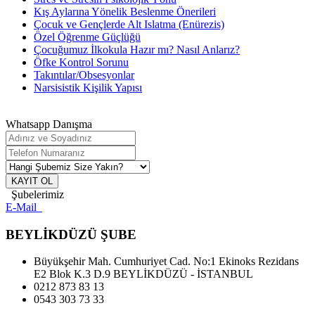
Kış Aylarına Yönelik Beslenme Önerileri
Çocuk ve Gençlerde Alt Islatma (Enürezis)
Özel Öğrenme Güçlüğü
Çocuğumuz İlkokula Hazır mı? Nasıl Anlarız?
Öfke Kontrol Sorunu
Takıntılar/Obsesyonlar
Narsisistik Kişilik Yapısı
Whatsapp Danışma
KAYIT OL
Şubelerimiz
E-Mail
BEYLİKDÜZÜ ŞUBE
Büyükşehir Mah. Cumhuriyet Cad. No:1 Ekinoks Rezidans
E2 Blok K.3 D.9 BEYLİKDÜZÜ - İSTANBUL
0212 873 83 13
0543 303 73 33