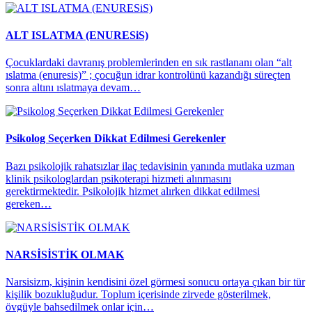
ALT ISLATMA (ENURESiS)
Çocuklardaki davranış problemlerinden en sık rastlananı olan “alt
ıslatma (enuresis)” ; çocuğun idrar kontrolünü kazandığı süreçten
sonra altını ıslatmaya devam…
Psikolog Seçerken Dikkat Edilmesi Gerekenler
Bazı psikolojik rahatsızlar ilaç tedavisinin yanında mutlaka uzman
klinik psikologlardan psikoterapi hizmeti alınmasını
gerektirmektedir. Psikolojik hizmet alırken dikkat edilmesi
gereken…
NARSİSİSTİK OLMAK
Narsisizm, kişinin kendisini özel görmesi sonucu ortaya çıkan bir tür
kişilik bozukluğudur. Toplum içerisinde zirvede gösterilmek,
övgüyle bahsedilmek onlar için…