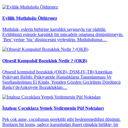
Evlilik Mutluluğu Öldürmez
Mutluluk, eşlerin birbirine karşılıklı saygısıyla var olabilir.
Evliliğinizi eşinizle karşılıklı bir mücadele ortamına dönüştürmeyin.
’Ben’ yerine ’biz’ düşüncesini yerleştirin. Mutluluğunuz…
Obsesif Kompulsif Bozukluk Nedir ? (OKB)
Obsesif kompulsif bozukluk (OKB), DSM-IV-TR(Amerikan
Psikiyatri Birliği: Psikiyatride Hastalıkların Tanımlanması Ve
Sınıflandırılması El Kitabı, Yeniden Gözden Geçirilmiş Dördüncü
Baskı)’deAnksiyete Bozuklukları…
İştahsız Çocuklara Yemek Yedirmenin Püf Noktaları
​Pek çok anne, çocuğunun gerektiği gibi beslenemediğini düşünür.
Bunların bir kısmı, sadece kuruntudan ibaret olmakla birlikte; bir