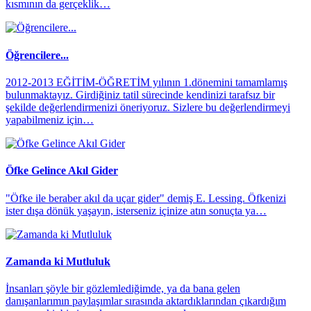
kısmının da gerçeklik…
Öğrencilere...
2012-2013 EĞİTİM-ÖĞRETİM yılının 1.dönemini tamamlamış
bulunmaktayız. Girdiğiniz tatil sürecinde kendinizi tarafsız bir
şekilde değerlendirmenizi öneriyoruz. Sizlere bu değerlendirmeyi
yapabilmeniz için…
Öfke Gelince Akıl Gider
"Öfke ile beraber akıl da uçar gider" demiş E. Lessing. Öfkenizi
ister dışa dönük yaşayın, isterseniz içinize atın sonuçta ya…
Zamanda ki Mutluluk
İnsanları şöyle bir gözlemlediğimde, ya da bana gelen
danışanlarımın paylaşımlar sırasında aktardıklarından çıkardığım