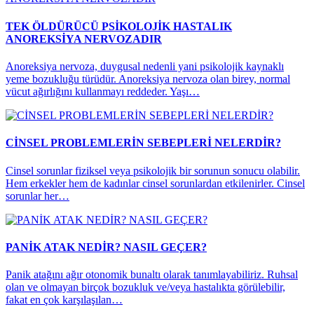
TEK ÖLDÜRÜCÜ PSİKOLOJİK HASTALIK
ANOREKSİYA NERVOZADIR
Anoreksiya nervoza, duygusal nedenli yani psikolojik kaynaklı
yeme bozukluğu türüdür. Anoreksiya nervoza olan birey, normal
vücut ağırlığını kullanmayı reddeder. Yaşı…
CİNSEL PROBLEMLERİN SEBEPLERİ NELERDİR?
Cinsel sorunlar fiziksel veya psikolojik bir sorunun sonucu olabilir.
Hem erkekler hem de kadınlar cinsel sorunlardan etkilenirler. Cinsel
sorunlar her…
PANİK ATAK NEDİR? NASIL GEÇER?
Panik atağını ağır otonomik bunaltı olarak tanımlayabiliriz. Ruhsal
olan ve olmayan birçok bozukluk ve/veya hastalıkta görülebilir,
fakat en çok karşılaşılan…