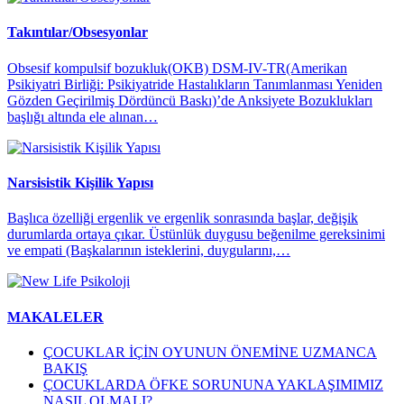
Takıntılar/Obsesyonlar
Obsesif kompulsif bozukluk(OKB) DSM-IV-TR(Amerikan
Psikiyatri Birliği: Psikiyatride Hastalıkların Tanımlanması Yeniden
Gözden Geçirilmiş Dördüncü Baskı)’de Anksiyete Bozuklukları
başlığı altında ele alınan…
Narsisistik Kişilik Yapısı
Başlıca özelliği ergenlik ve ergenlik sonrasında başlar, değişik
durumlarda ortaya çıkar. Üstünlük duygusu beğenilme gereksinimi
ve empati (Başkalarının isteklerini, duygularını,…
MAKALELER
ÇOCUKLAR İÇİN OYUNUN ÖNEMİNE UZMANCA
BAKIŞ
ÇOCUKLARDA ÖFKE SORUNUNA YAKLAŞIMIMIZ
NASIL OLMALI?