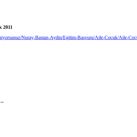
k 2011
aniyorsunuz/Nuray-Bastan-Aydin/Egitim-Basvuru/Aile-Cocuk/Aile-C
a…