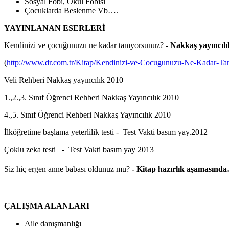
Sosyal Fobi, Okul Fobisi
Çocuklarda Beslenme Vb….
YAYINLANAN ESERLERİ
Kendinizi ve çocuğunuzu ne kadar tanıyorsunuz? -
Nakkaş yayıncılı
(
http://www.dr.com.tr/Kitap/Kendinizi-ve-Cocugunuzu-Ne-Kadar-T
Veli Rehberi Nakkaş yayıncılık 2010
1.,2.,3. Sınıf Öğrenci Rehberi Nakkaş Yayıncılık 2010
4.,5. Sınıf Öğrenci Rehberi Nakkaş Yayıncılık 2010
İlköğretime başlama yeterlilik testi - Test Vakti basım yay.2012
Çoklu zeka testi - Test Vakti basım yay 2013
Siz hiç ergen anne babası oldunuz mu?
-
Kitap hazırlık aşamasınd
ÇALIŞMA ALANLARI
Aile danışmanlığı