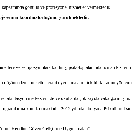
i kapsamında gönüllü ve profesyonel hizmetler vermektedir.
projelerinin koordinatörlüğünü yürütmektedir
:
seminerlere ve sempozyumlara katılmış, psikoloji alanında uzman kişileri
 düşünceden hareketle terapi uygulamalarını tek bir kuramın yöntemleri
 rehabilitasyon merkezlerinde ve okullarda çok sayıda vaka görmüştür.
v programlarına konuk olmaktadır. 2012 yılından bu yana Psikolium Dan
lu’nun “Kendine Güven Geliştirme Uygulamaları”