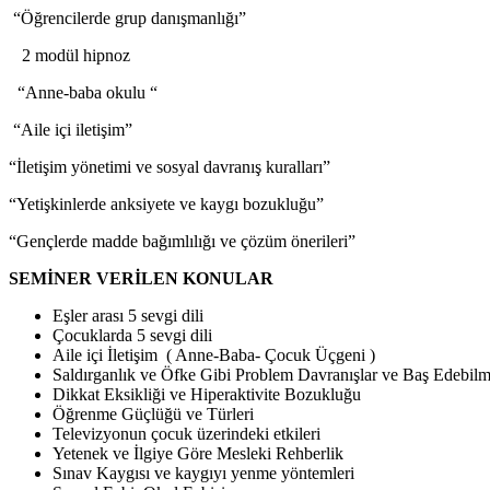
“Öğrencilerde grup danışmanlığı”
2 modül hipnoz
“Anne-baba okulu “
“Aile içi iletişim”
“İletişim yönetimi ve sosyal davranış kuralları”
“Yetişkinlerde anksiyete ve kaygı bozukluğu”
“Gençlerde madde bağımlılığı ve çözüm önerileri”
SEMİNER VERİLEN KONULAR
Eşler arası 5 sevgi dili
Çocuklarda 5 sevgi dili
Aile içi İletişim ( Anne-Baba- Çocuk Üçgeni )
Saldırganlık ve Öfke Gibi Problem Davranışlar ve Baş Edebil
Dikkat Eksikliği ve Hiperaktivite Bozukluğu
Öğrenme Güçlüğü ve Türleri
Televizyonun çocuk üzerindeki etkileri
Yetenek ve İlgiye Göre Mesleki Rehberlik
Sınav Kaygısı ve kaygıyı yenme yöntemleri