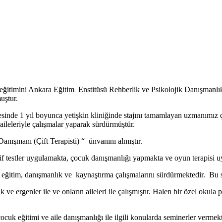
imini Ankara Eğitim Enstitüsü Rehberlik ve Psikolojik Danışmanlık ala
uştur.
esinde 1 yıl boyunca yetişkin kliniğinde stajını tamamlayan uzmanımız ç
e aileleriyle çalışmalar yaparak sürdürmüştür.
anışmanı (Çift Terapisti) “ ünvanını almıştır.
ktif testler uygulamakta, çocuk danışmanlığı yapmakta ve oyun terapisi 
eğitim, danışmanlık ve kaynaştırma çalışmalarını sürdürmektedir. Bu sü
 ve ergenler ile ve onların aileleri ile çalışmıştır. Halen bir özel okul
 çocuk eğitimi ve aile danışmanlığı ile ilgili konularda seminerler verme